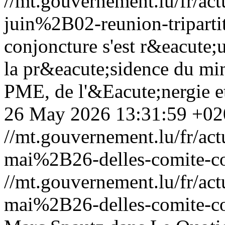
//mt.gouvernement.lu/fr/
juin%2B02-reunion-triparti
conjoncture s'est r&eacute;
la pr&eacute;sidence du min
PME, de l'&Eacute;nergie e
26 May 2026 13:31:59 +02
//mt.gouvernement.lu/fr/
mai%2B26-delles-comite-co
//mt.gouvernement.lu/fr/
mai%2B26-delles-comite-co