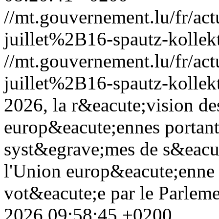
//mt.gouvernement.lu/fr/
juillet%2B16-spautz-kollek
//mt.gouvernement.lu/fr/
juillet%2B16-spautz-kollek
2026, la r&eacute;vision de
europ&eacute;ennes portant 
syst&egrave;mes de s&eacut
l'Union europ&eacute;enne 
vot&eacute;e par le Parlem
2026 09:58:45 +0200