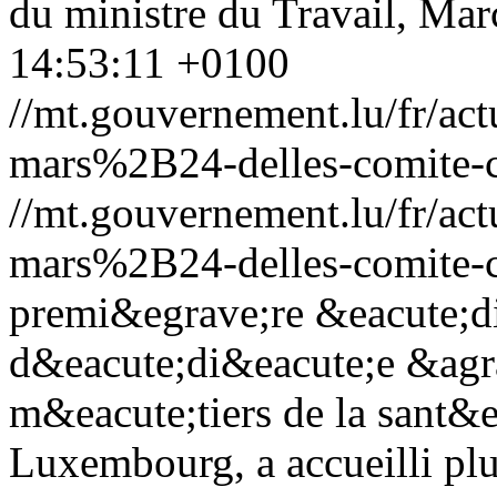
du ministre du Travail, Mar
14:53:11 +0100
//mt.gouvernement.lu/fr/
mars%2B24-delles-comite-c
//mt.gouvernement.lu/fr/
mars%2B24-delles-comite-c
premi&egrave;re &eacute;di
d&eacute;di&eacute;e &agra
m&eacute;tiers de la sant&ea
Luxembourg, a accueilli plu