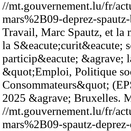
//mt.gouvernement.lu/fr/
mars%2B09-deprez-spautz-
Travail, Marc Spautz, et la 
la S&eacute;curit&eacute; s
particip&eacute; &agrave; 
&quot;Emploi, Politique soc
Consommateurs&quot; (EPSC
2025 &agrave; Bruxelles.
M
//mt.gouvernement.lu/fr/
mars%2B09-spautz-deprez-