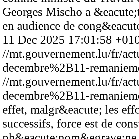
Georges Mischo a &eacute;t
en audience de cong&eacute
11 Dec 2025 17:01:58 +01
//mt.gouvernement.lu/fr/
decembre%2B11-remanieme
//mt.gouvernement.lu/fr/
decembre%2B11-remanieme
effet, malgr&eacute; les ef
successifs, force est de cons
ph&eacute;nom&egrave;ne d