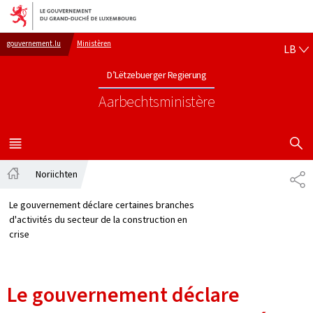
Bei den Haaptmenü goen
Bei den Inhalt goen
LË
gouvernement.lu
Ministèren
LB
D’Lëtzebuerger Regierung
Aarbechtsministère
SHOW H
MENÜ
HAAPT-
Noriichten
SH
Startsäit
Le gouvernement déclare certaines branches
d'activités du secteur de la construction en
crise
Le gouvernement déclare