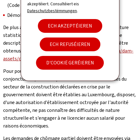
akzeptéiert. Consultéiert eis
(Code NACE 41.200)
Dateschutzbestëmmungen
.
Démolition et préparation de sites (Code NACE 43.1)
ECH AKZEPTÉIEREN
De plus amples renseignements relatifs à la nomenclature
statistique des activités économiques NACE ainsi qu'une
description détaillée des différentes activités peuvent être
ECH REFUSÉIEREN
obtenus en suivant le lien
https://statistiques.public.lu/dam-
assets/catalogue-publications/nace/nace-2.pdf. (Pdf)
D'COOKIË GERÉIEREN
Pour pouvoir solliciter le chômage partiel de source
conjoncturelle, les entreprises des branches d'activités du
secteur de la construction déclarées en crise par le
gouvernement doivent être établies au Luxembourg, disposer,
d'une autorisation d'établissement octroyée par l'autorité
compétente, ne pas connaître des difficultés de nature
structurelle et s'engager à ne licencier aucun salarié pour
raisons économiques.
Les demandes de chômage partiel doivent être envoyées via