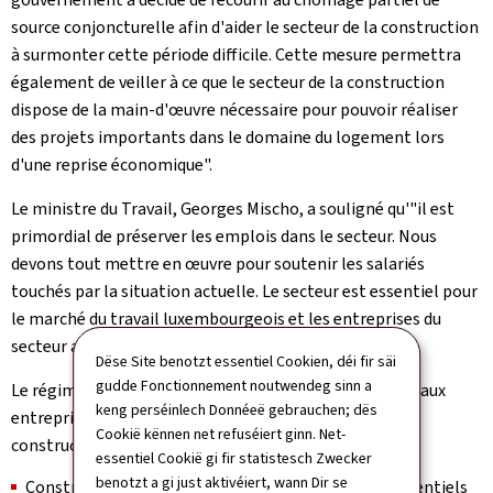
source conjoncturelle afin d'aider le secteur de la construction
à surmonter cette période difficile. Cette mesure permettra
également de veiller à ce que le secteur de la construction
dispose de la main-d'œuvre nécessaire pour pouvoir réaliser
des projets importants dans le domaine du logement lors
d'une reprise économique".
Le ministre du Travail, Georges Mischo, a souligné qu'"il est
primordial de préserver les emplois dans le secteur. Nous
devons tout mettre en œuvre pour soutenir les salariés
touchés par la situation actuelle. Le secteur est essentiel pour
le marché du travail luxembourgeois et les entreprises du
secteur auront besoin de ces salariés dès la reprise."
Dëse Site benotzt essentiel Cookien, déi fir säi
gudde Fonctionnement noutwendeg sinn a
Le régime de chômage partiel est uniquement destiné aux
keng perséinlech Donnéeë gebrauchen; dës
entreprises des branches d'activités du secteur de la
Cookië kënnen net refuséiert ginn. Net-
construction déclarées en crise par le gouvernement:
essentiel Cookië gi fir statistesch Zwecker
benotzt a gi just aktivéiert, wann Dir se
Construction de bâtiments résidentiels et non résidentiels