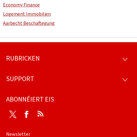
Economy Finance
Logement Immobilien
Aarbecht Beschäftegung
RUBRICKEN
Fousszeil
RUBRI
SUPPORT
SUPP
ABONNÉIERT EIS
Twitter
Facebook
RSS
Newsletter