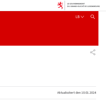
LËTZEBUERGE
LB
SHOW HIDE SEARCH
SHARE
Aktualiséiert den
10.01.2024