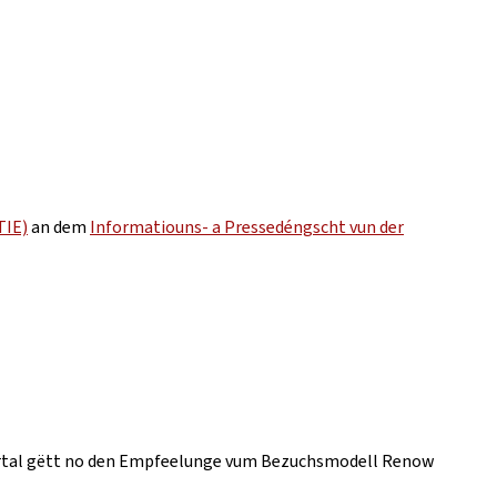
TIE)
an dem
Informatiouns- a Pressedéngscht vun der
t Portal gëtt no den Empfeelunge vum Bezuchsmodell Renow