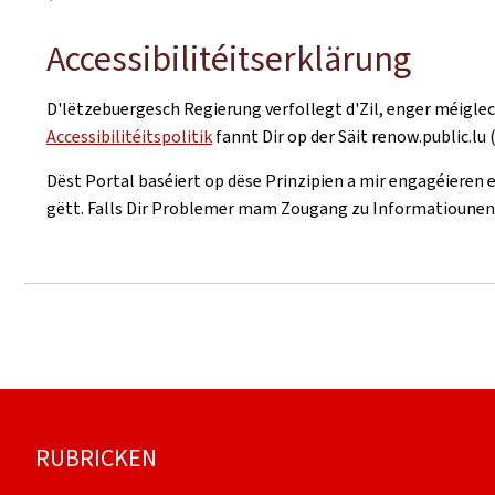
Accessibilitéitserklärung
D'lëtzebuergesch Regierung verfollegt d'Zil, enger méigl
Accessibilitéitspolitik
fannt Dir op der Säit renow.public.lu 
Dëst Portal baséiert op dëse Prinzipien a mir engagéieren e
gëtt. Falls Dir Problemer mam Zougang zu Informatiounen
Fousszeil
RUBRICKEN