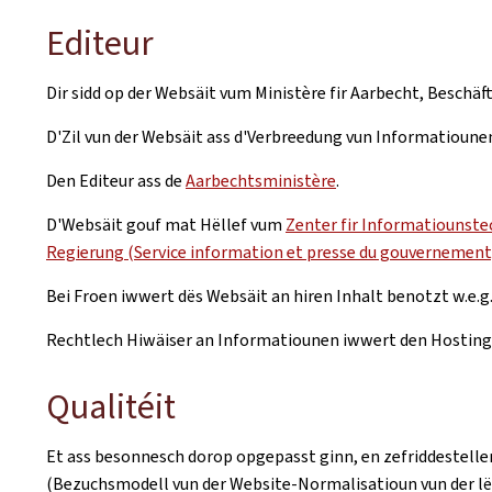
Editeur
Dir sidd op der Websäit vum Ministère fir Aarbecht, Beschäft
D'Zil vun der Websäit ass d'Verbreedung vun Informatiounen
Den Editeur ass de
Aarbechtsministère
.
D'Websäit gouf mat Hëllef vum
Zenter fir Informatiounstec
Regierung (Service information et presse du gouvernement,
Bei Froen iwwert dës Websäit an hiren Inhalt benotzt w.e.g
Rechtlech Hiwäiser an Informatiounen iwwert den Hosting v
Qualitéit
Et ass besonnesch dorop opgepasst ginn, en zefriddestelle
(Bezuchsmodell vun der Website-Normalisatioun vun der l