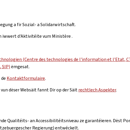
egung a fir Sozial- a Solidarwirtschaft.
 iwwert d'Aktivitéite vum Ministère .
hnologien (Centre des technologies de l'information et l'Etat, C
 SIP)
ëmgesat.
. de
Kontaktformulaire
.
un dëser Websäit fannt Dir op der Säit
rechtlech Aspekter
.
nde Qualitéits- an Accessibilitéitsniveau ze garantéieren. Dës
ëtzebuergescher Regierung) entwéckelt.