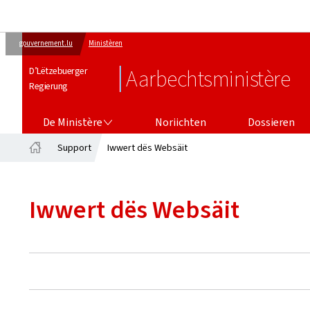
gouvernement.lu
Ministèren
D’Lëtzebuerger
Aarbechtsministère
Regierung
DE MINISTÈRE
De Ministère
Noriichten
Dossieren
Support
Iwwert dës Websäit
Startsäit
Iwwert dës Websäit