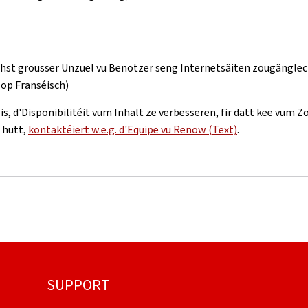
echst grousser Unzuel vu Benotzer seng Internetsäiten zougängle
(op Franséisch)
is, d'Disponibilitéit vum Inhalt ze verbesseren, fir datt kee vum
 hutt,
kontaktéiert w.e.g. d'Equipe vu Renow (Text)
.
SUPPORT