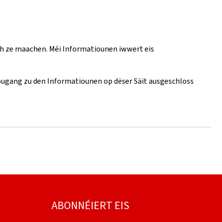
ch ze maachen. Méi Informatiounen iwwert eis
 Zougang zu den Informatiounen op dëser Säit ausgeschloss
ABONNÉIERT EIS