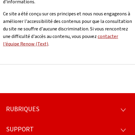
d'informations.
Ce site a été conçu sur ces principes et nous nous engageons à
améliorer l'accessibilité des contenus pour que la consultation
du site ne souffre d'aucune discrimination. Si vous rencontrez
une difficulté d'accès au contenu, vous pouvez
contacter
l'équipe Renow (Text)
.
RUBRIQUES
Pied
RUBRI
de
SUPPORT
SUPP
page