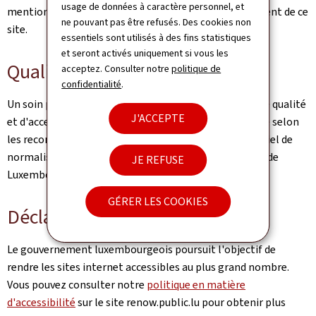
usage de données à caractère personnel, et
mentions légales et des informations sur l'hébergement de ce
ne pouvant pas être refusés. Des cookies non
site.
essentiels sont utilisés à des fins statistiques
et seront activés uniquement si vous les
Qualité
acceptez. Consulter notre
politique de
confidentialité
.
Un soin particulier a été pris pour garantir un niveau de qualité
J'ACCEPTE
et d'accessibilité satisfaisant. Ce portail est développé selon
les recommandations du référentiel Renow (Référentiel de
normalisation web du gouvernement du Grand-Duché de
JE REFUSE
Luxembourg).
GÉRER LES COOKIES
Déclaration d'accessibilité
Le gouvernement luxembourgeois poursuit l'objectif de
rendre les sites internet accessibles au plus grand nombre.
Vous pouvez consulter notre
politique en matière
d'accessibilité
sur le site renow.public.lu pour obtenir plus