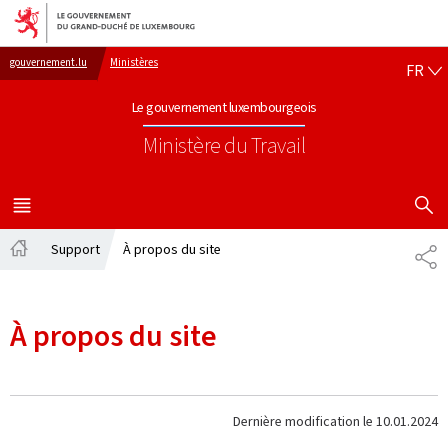
Aller au menu principal
Aller au contenu
FR
gouvernement.lu
Ministères
FR
Le gouvernement luxembourgeois
Ministère du Travail
AFFICHER
MENU
PRINCIPAL
Support
À propos du site
PA
Accueil
À propos du site
Dernière modification le
10.01.2024