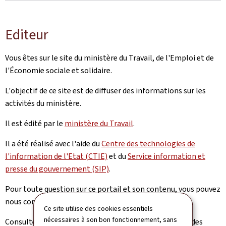
Editeur
Vous êtes sur le site du ministère du Travail, de l'Emploi et de
l'Économie sociale et solidaire.
L'objectif de ce site est de diffuser des informations sur les
activités du ministère.
Il est édité par le
ministère du Travail
.
Il a été réalisé avec l'aide du
Centre des technologies de
l'information de l'Etat (CTIE)
et du
Service information et
presse du gouvernement (SIP)
.
Pour toute question sur ce portail et son contenu, vous pouvez
nous contacter via notre
formulaire de contact
.
Ce site utilise des cookies essentiels
nécessaires à son bon fonctionnement, sans
Consultez la
notice légale
pour prendre connaissance des