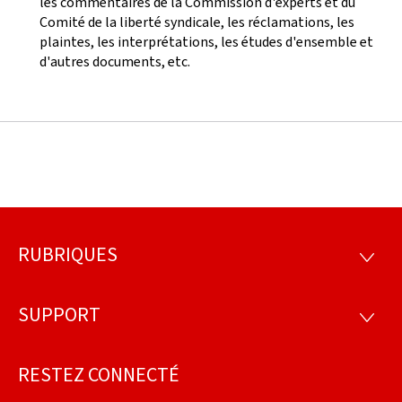
les commentaires de la Commission d'experts et du
Comité de la liberté syndicale, les réclamations, les
plaintes, les interprétations, les études d'ensemble et
d'autres documents, etc.
RUBRIQUES
Pied
RUBRI
de
SUPPORT
SUPP
page
RESTEZ CONNECTÉ