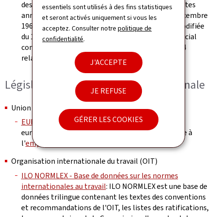
des sociétés ainsi que la comptabilité et les comptes
essentiels sont utilisés à des fins statistiques
annuels des entreprises, b) la loi modifiée du 4 décembre
et seront activés uniquement si vous les
1967 concernant l'impôt sur le revenu, c) la loi modifiée
acceptez. Consulter notre
politique de
er
du 1
décembre 1936 concernant l'impôt commercial
confidentialité
.
communal et d) la loi modifiée du 16 octobre 1934
relative à l'impôt sur la fortune
J'ACCEPTE
Législation européenne et internationale
JE REFUSE
Union européenne (UE)
GÉRER LES COOKIES
EUR LEX
: le portail d'accès au droit de l'Union
européenne, avec notamment une rubrique dédiée à
l'
emploi et la politique sociale
.
Organisation internationale du travail (OIT)
ILO NORMLEX - Base de données sur les normes
internationales au travail
: ILO NORMLEX est une base de
données trilingue contenant les textes des conventions
et recommandations de l'OIT, les listes des ratifications,