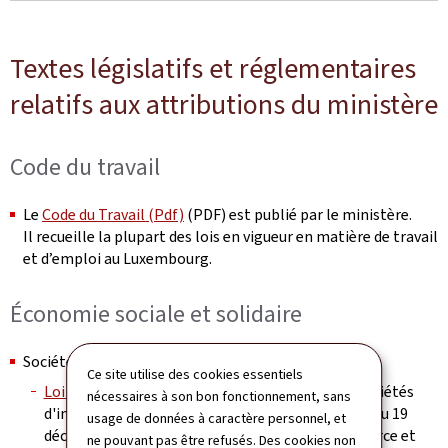
Textes législatifs et réglementaires
relatifs aux attributions du ministère
Code du travail
Le
Code du Travail (Pdf)
(PDF) est publié par le ministère.
Il recueille la plupart des lois en vigueur en matière de travail
et d’emploi au Luxembourg.
Économie sociale et solidaire
Sociétés d'impact sociétal
Ce site utilise des cookies essentiels
Loi du 12 décembre 2016
portant création des sociétés
nécessaires à son bon fonctionnement, sans
d'impact sociétal et modifiant a) la loi modifiée du 19
usage de données à caractère personnel, et
décembre 2002 concernant le registre de commerce et
ne pouvant pas être refusés. Des cookies non