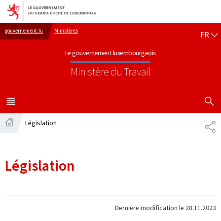
Aller au menu principal
Aller au contenu
FR
gouvernement.lu
Ministères
FR
Le gouvernement luxembourgeois
Ministère du Travail
AFFICHER
MENU
PRINCIPAL
Législation
PA
Accueil
Législation
Dernière modification le
28.11.2023