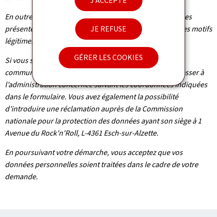
J'ACCEPTE
En outre et excepté le cas où le traitement de vos données
présente un caractère obligatoire, vous pouvez, pour des motifs
JE REFUSE
légitimes, vous y opposer.
GÉRER LES COOKIES
Si vous souhaitez exercer ces droits et/ou obtenir
communication de vos informations, veuillez-vous adresser à
l’administration concernée suivant les coordonnées indiquées
dans le formulaire. Vous avez également la possibilité
d’introduire une réclamation auprès de la Commission
nationale pour la protection des données ayant son siège à 1
Avenue du Rock'n'Roll, L-4361 Esch-sur-Alzette.
En poursuivant votre démarche, vous acceptez que vos
données personnelles soient traitées dans le cadre de votre
demande.