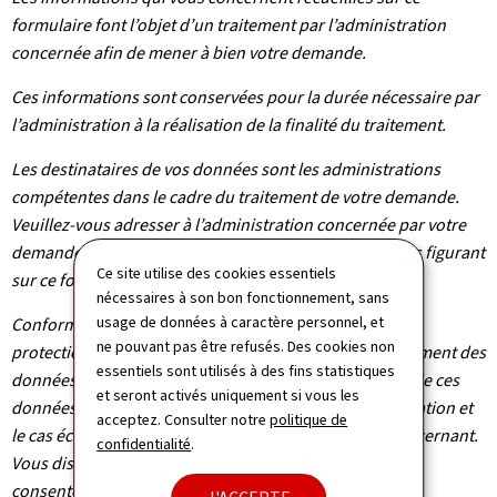
formulaire font l’objet d’un traitement par l’administration
concernée afin de mener à bien votre demande.
Ces informations sont conservées pour la durée nécessaire par
l’administration à la réalisation de la finalité du traitement.
Les destinataires de vos données sont les administrations
compétentes dans le cadre du traitement de votre demande.
Veuillez-vous adresser à l’administration concernée par votre
demande pour connaître les destinataires des données figurant
Ce site utilise des cookies essentiels
sur ce formulaire.
nécessaires à son bon fonctionnement, sans
usage de données à caractère personnel, et
Conformément au règlement (UE) 2016/679 relatif à la
ne pouvant pas être refusés. Des cookies non
protection des personnes physiques à l'égard du traitement des
essentiels sont utilisés à des fins statistiques
données à caractère personnel et à la libre circulation de ces
et seront activés uniquement si vous les
données, vous bénéficiez d’un droit d’accès, de rectification et
acceptez. Consulter notre
politique de
le cas échéant d’effacement des informations vous concernant.
confidentialité
.
Vous disposez également du droit de retirer votre
consentement à tout moment.