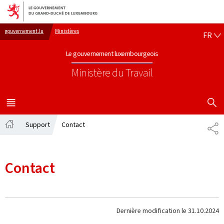
Aller au menu principal
Aller au contenu
FR
gouvernement.lu
Ministères
FR
Le gouvernement luxembourgeois
Ministère du Travail
AFFICHER
MENU
PRINCIPAL
Support
Contact
PA
Accueil
Contact
Dernière modification le
31.10.2024