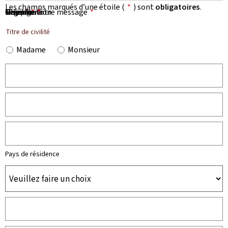
Les champs marqués d’une étoile (
*
) sont
obligatoires
.
Prénom
Nom
Organisation
E-mail
Téléphone
Objet de votre message
Message
*
*
*
*
*
Titre de civilité
Madame
Monsieur
Pays de résidence