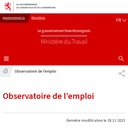
Aller au menu principal
Aller au contenu
FR
gouvernement.lu
Ministères
FR
Le gouvernement luxembourgeois
Ministère du Travail
AFFICHER
MENU
PRINCIPAL
Observatoire de l’emploi
PA
Accueil
Observatoire de l’emploi
Dernière modification le
28.11.2023