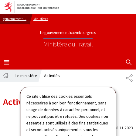
Aller au menu principal
Aller au contenu
gouvernement.lu
Ministères
Le gouvernement luxembourgeois
Ministère du Travail
AFFICHER
MENU
PRINCIPAL
Le ministère
Activités
PA
Accueil
Ce site utilise des cookies essentiels
Activités
nécessaires à son bon fonctionnement, sans
usage de données à caractère personnel, et
ne pouvant pas être refusés. Des cookies non
essentiels sont utilisés à des fins statistiques
Dernière modification le
28.11.2023
et seront activés uniquement si vous les