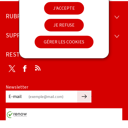
J'ACCEPTE
RUBRIQUES
Pied
RUBRI
JE REFUSE
de
SUPPORT
SUPP
page
GÉRER LES COOKIES
RESTEZ CONNECTÉ
Twitter
Facebook
RSS
Newsletter
🡒
E-mail