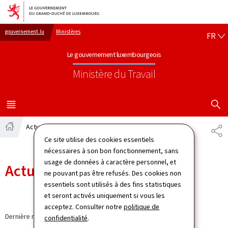
Aller au menu principal
Aller au contenu
FR
gouvernement.lu
Ministères
FR
Le gouvernement luxembourgeois
Ministère du Travail
AFFICHER
MENU
PRINCIPAL
Actualités
PA
Accueil
Ce site utilise des cookies essentiels
nécessaires à son bon fonctionnement, sans
usage de données à caractère personnel, et
Actualités
ne pouvant pas être refusés. Des cookies non
essentiels sont utilisés à des fins statistiques
et seront activés uniquement si vous les
acceptez. Consulter notre
politique de
Dernière modification le
30.03.2026
confidentialité
.