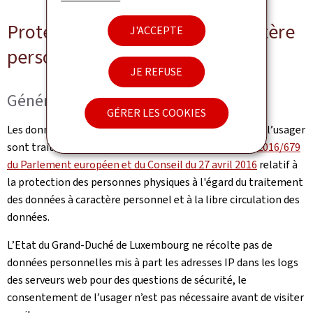
Protection des données à caractère
J'ACCEPTE
personnel
JE REFUSE
Généralités
GÉRER LES COOKIES
Les données à caractère personnel communiquées par l’usager
sont traitées en conformité avec le
Règlement (UE) 2016/679
du Parlement européen et du Conseil du 27 avril 2016
relatif à
la protection des personnes physiques à l'égard du traitement
des données à caractère personnel et à la libre circulation des
données.
L’Etat du Grand-Duché de Luxembourg ne récolte pas de
données personnelles mis à part les adresses IP dans les logs
des serveurs web pour des questions de sécurité, le
consentement de l’usager n’est pas nécessaire avant de visiter