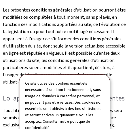
Les présentes conditions générales d'utilisation pourront être
modifiées ou complétées à tout moment, sans préavis, en
fonction des modifications apportées au site, de l'évolution de
la législation ou pour tout autre motif jugé nécessaire. Il
appartient à l’usager de s’informer des conditions générales
d'utilisation du site, dont seule la version actualisée accessible
en ligne est réputée en vigueur. Il est possible qu’entre deux
utilisations du site, les conditions générales d’utilisation
particulières soient modifiées et il appartient, dès lors, à
l’usager de bien lire ces dernières avant chaque nouvelle
utilisation.
Ce site utilise des cookies essentiels
nécessaires à son bon fonctionnement, sans
usage de données à caractère personnel, et
Loi applicable et juridictions compétentes
ne pouvant pas être refusés. Des cookies non
essentiels sont utilisés à des fins statistiques
Tout litige relatif à l'utilisation de ce site et ses Services sera
et seront activés uniquement si vous les
soumis à la loi luxembourgeoise et sera de la compétence
acceptez. Consulter notre
politique de
exclusive des juridictions du Grand-Duché de Luxembourg.
confidentialité
.