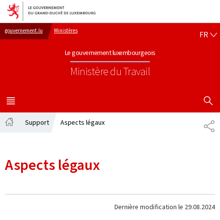
Aller au menu principal
Aller au contenu
FR
gouvernement.lu
Ministères
FR
Le gouvernement luxembourgeois
Ministère du Travail
AFFICHER
MENU
PRINCIPAL
Support
Aspects légaux
PA
Accueil
Aspects légaux
Dernière modification le
29.08.2024