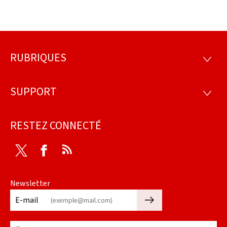
RUBRIQUES
Pied
RUBRI
de
SUPPORT
SUPP
page
RESTEZ CONNECTÉ
Twitter
Facebook
RSS
Newsletter
🡒
E-mail