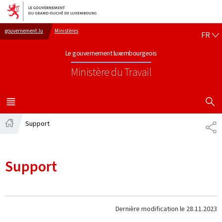
Aller au menu principal
Aller au contenu
FR
gouvernement.lu
Ministères
FR
Le gouvernement luxembourgeois
Ministère du Travail
AFFICHER
MENU
PRINCIPAL
Support
PA
Accueil
Support
Dernière modification le
28.11.2023