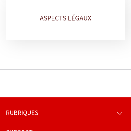
ASPECTS LÉGAUX
RUBRIQUES
Pied
RUBRI
de