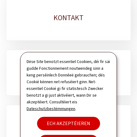
KONTAKT
Dëse Site benotzt essentiel Cookien, déi fir säi
gudde Fonctionnement noutwendeg sinn a
SICH
keng perséinlech Donnéeë gebrauchen; dës
Cookië kënnen net refuséiert ginn. Net-
essentiel Cookië gi fir statistesch Zwecker
benotzt a gi just aktivéiert, wann Dir se
akzeptéiert. Consultéiert eis
Dateschutzbestëmmungen
.
ECH AKZEPTÉIEREN
NEWSLETTER