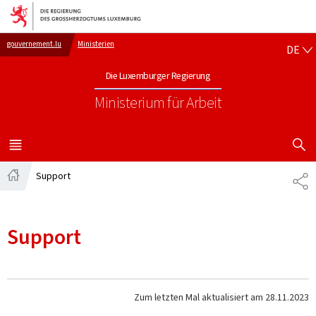
Zur Hauptnavigation
Zum Inhalt
DE
gouvernement.lu
Ministerien
DE
Die Luxemburger Regierung
Ministerium für Arbeit
SUCHFLED 
MENÜ
HAUPT-
Support
TE
Startseite
Support
Zum letzten Mal aktualisiert am
28.11.2023