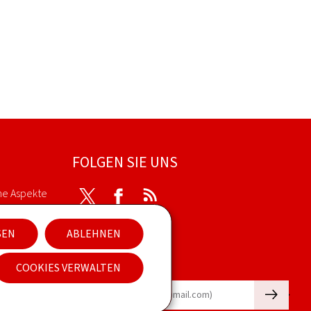
FOLGEN SIE UNS
he Aspekte
Twitter
Facebook
RSS
SEN
ABLEHNEN
kies
Newsletter
COOKIES VERWALTEN
🡒
E-Mail