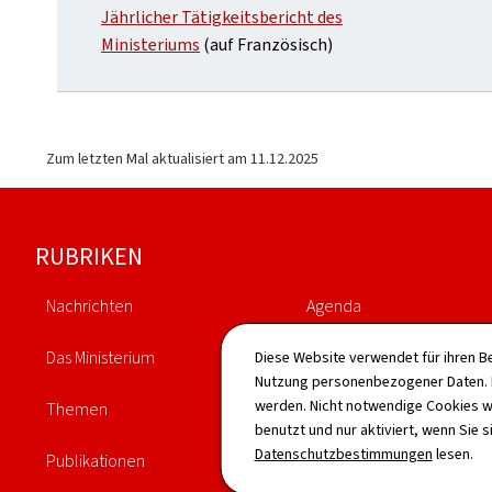
Jährlicher Tätigkeitsbericht des
Ministeriums
(auf Französisch)
Zum letzten Mal aktualisiert am
11.12.2025
Footer
RUBRIKEN
Nachrichten
Agenda
Das Ministerium
Gesetzgebung
Diese Website verwendet für ihren B
Nutzung personenbezogener Daten. D
werden. Nicht notwendige Cookies w
Themen
Vorgänge
benutzt und nur aktiviert, wenn Sie s
Datenschutzbestimmungen
lesen.
Publikationen
Verzeichnis