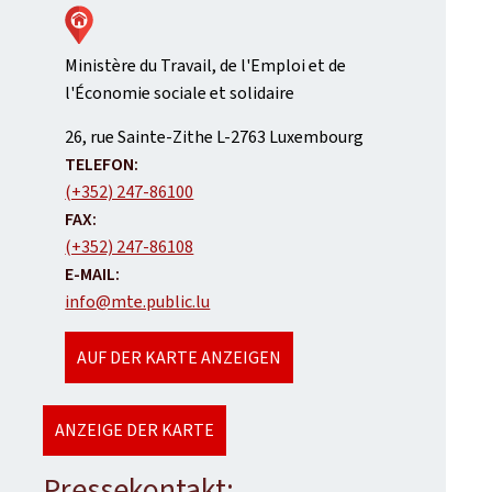
Ministère du Travail, de l'Emploi et de
l'Économie sociale et solidaire
ADRESSE:
26, rue Sainte-Zithe
L-2763
Luxembourg
TELEFON:
(+352) 247-86100
FAX:
(+352) 247-86108
E-MAIL:
info@mte.public.lu
AUF DER KARTE ANZEIGEN
ANZEIGE DER KARTE
Pressekontakt: