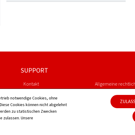
SUPPORT
Kontakt
Allgemeine rechtlic
Sitemap
Barrierefreiheit
etrieb notwendige Cookies, ohne
ZULAS
iese Cookies können nicht abgelehnt
erden zu statistischen Zwecken
Informationen zur Webseite
Verwaltung der Coo
ie zulassen. Unsere