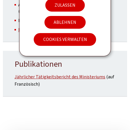
Agence pour le développement de l'emploi
ZULASSEN
(ADEM)
Inspection du travail et des mines (ITM)
ABLEHNEN
École supérieure du travail (EST)
COOKIES VERWALTEN
Publikationen
Jährlicher Tätigkeitsbericht des Ministeriums
(auf
Französisch)