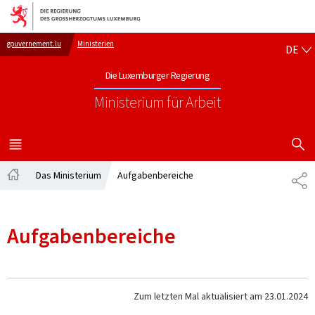
Zur Hauptnavigation
Zum Inhalt
DE
gouvernement.lu
Ministerien
DE
Die Luxemburger Regierung
Ministerium für Arbeit
SUCHFLED 
MENÜ
HAUPT-
Das Ministerium
Aufgabenbereiche
TE
Startseite
Aufgabenbereiche
Zum letzten Mal aktualisiert am
23.01.2024