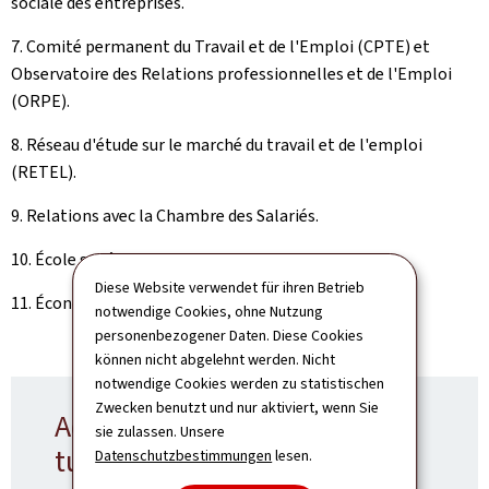
sociale des entreprises.
7. Comité permanent du Travail et de l'Emploi (CPTE) et
Observatoire des Relations professionnelles et de l'Emploi
(ORPE).
8. Réseau d'étude sur le marché du travail et de l'emploi
(RETEL).
9. Relations avec la Chambre des Salariés.
10. École supérieure du travail.
Diese Website verwendet für ihren Betrieb
11. Économie sociale et solidaire.
notwendige Cookies, ohne Nutzung
personenbezogener Daten. Diese Cookies
können nicht abgelehnt werden. Nicht
notwendige Cookies werden zu statistischen
Zwecken benutzt und nur aktiviert, wenn Sie
Administrations sous la
sie zulassen. Unsere
tutelle du ministère
Datenschutzbestimmungen
lesen.