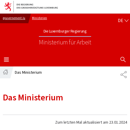
Zur Hauptnavigation
Zum Inhalt
DE
gouvernement.lu
Ministerien
DE
Die Luxemburger Regierung
Ministerium für Arbeit
SUCHFLED 
MENÜ
HAUPT-
Das Ministerium
TE
Startseite
Das Ministerium
Zum letzten Mal aktualisiert am
23.01.2024