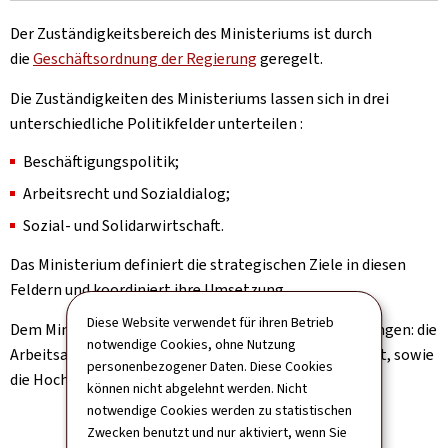
Der Zuständigkeitsbereich des Ministeriums ist durch
die
Geschäftsordnung der Regierung
geregelt.
Die Zuständigkeiten des Ministeriums lassen sich in drei
unterschiedliche Politikfelder unterteilen :
Beschäftigungspolitik;
Arbeitsrecht und Sozialdialog;
Sozial- und Solidarwirtschaft.
Das Ministerium definiert die strategischen Ziele in diesen
Feldern und koordiniert ihre Umsetzung.
Diese Website verwendet für ihren Betrieb
Dem Ministerium unterstehen folgende drei Verwaltungen: die
notwendige Cookies, ohne Nutzung
Arbeitsagentur, das Gewerbe- und Grubenaufsichtsamt, sowie
personenbezogener Daten. Diese Cookies
die Hochschule für Arbeit und Soziales.
können nicht abgelehnt werden. Nicht
notwendige Cookies werden zu statistischen
Zwecken benutzt und nur aktiviert, wenn Sie