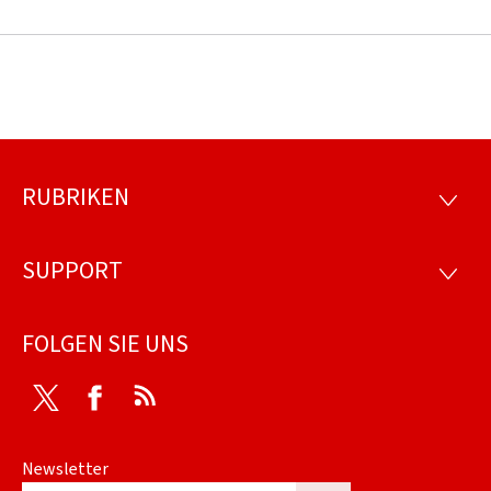
RUBRIKEN
Footer
RUBRI
SUPPORT
SUPP
FOLGEN SIE UNS
Twitter
Facebook
RSS
Newsletter