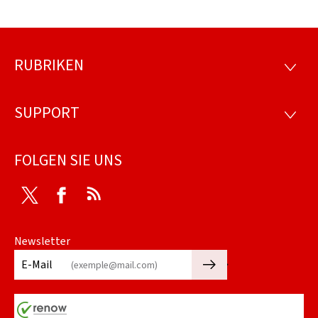
RUBRIKEN
Footer
RUBRI
SUPPORT
SUPP
FOLGEN SIE UNS
Twitter
Facebook
RSS
Newsletter
🡒
E-Mail