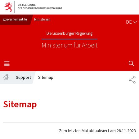
Zur Hauptnavigation
Zum Inhalt
DE
gouvernement.lu
Ministerien
DE
Die Luxemburger Regierung
Ministerium für Arbeit
SUCHFLED 
MENÜ
HAUPT-
Support
Sitemap
TE
Startseite
Sitemap
Zum letzten Mal aktualisiert am
28.11.2023