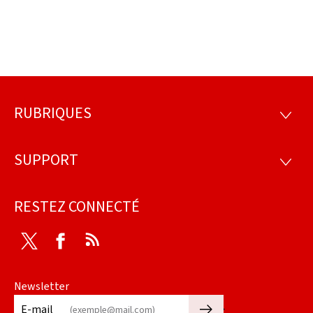
RUBRIQUES
Pied
RUBRI
de
SUPPORT
SUPP
page
RESTEZ CONNECTÉ
Twitter
Facebook
RSS
Newsletter
🡒
E-mail