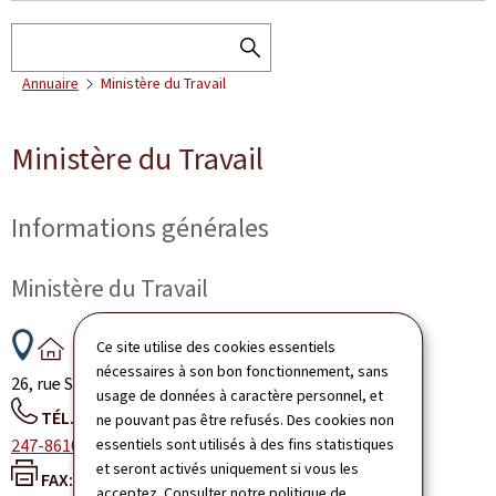
Rechercher
RECHERCHER
Annuaire
Ministère du Travail
DANS
L'ANNUAIRE
Ministère du Travail
Informations générales
Ministère du Travail
ADRESSE
Ce site utilise des cookies essentiels
:
nécessaires à son bon fonctionnement, sans
26, rue Sainte-Zithe
L-2763
Luxembourg
Luxembourg
usage de données à caractère personnel, et
TÉL.:
ne pouvant pas être refusés. Des cookies non
247-86100
essentiels sont utilisés à des fins statistiques
et seront activés uniquement si vous les
FAX:
acceptez. Consulter notre
politique de