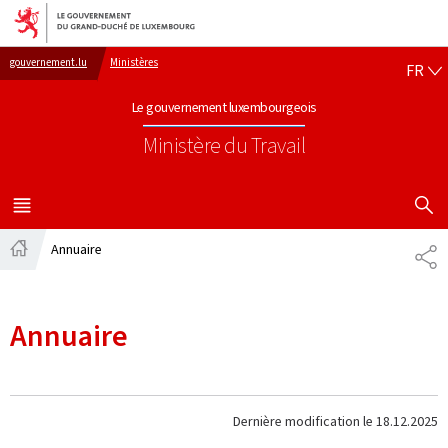
Aller au menu principal
Aller au contenu
FR
gouvernement.lu
Ministères
FR
Le gouvernement luxembourgeois
Ministère du Travail
AFFICHER
MENU
PRINCIPAL
Annuaire
PA
Accueil
Annuaire
Dernière modification le
18.12.2025