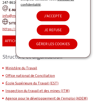
247-86108
confidentialité
.
E-MAIL :
info@mte.public.lu
J'ACCEPTE
SITE WEB :
https://mteess.gouvernement.lu/fr.html
JE REFUSE
AFFICHER LA CARTE
GÉRER LES COOKIES
Structure et organisation
Ministère du Travail
Office national de Conciliation
École Supérieure du Travail (EST)
Inspection du travail et des mines (ITM)
Agence pour le développement de l'emploi (ADEM)