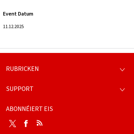
Event Datum
11.12.2025
RUBRICKEN
Fousszeil
RUBRI
SUPPORT
SUPP
ABONNÉIERT EIS
Twitter
Facebook
RSS