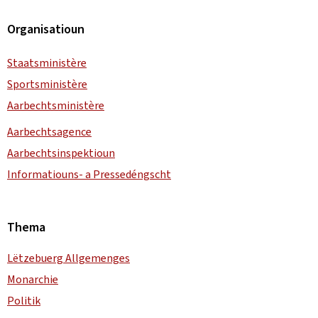
Organisatioun
Staatsministère
Sportsministère
Aarbechtsministère
Aarbechtsagence
Aarbechtsinspektioun
Informatiouns- a Pressedéngscht
Thema
Lëtzebuerg Allgemenges
Monarchie
Politik