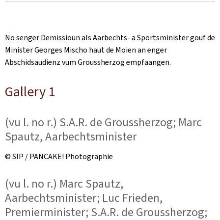
on
No senger Demissioun als Aarbechts- a Sportsminister gouf de
Minister Georges Mischo haut de Moien an enger
Abschidsaudienz vum Groussherzog empfaangen.
Gallery 1
(vu l. no r.) S.A.R. de Groussherzog; Marc
Spautz, Aarbechtsminister
© SIP / PANCAKE! Photographie
(vu l. no r.) Marc Spautz,
Aarbechtsminister; Luc Frieden,
Premierminister; S.A.R. de Groussherzog;