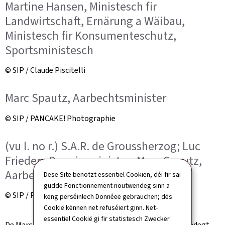
Martine Hansen, Ministesch fir
Landwirtschaft, Ernärung a Wäibau,
Ministesch fir Konsumenteschutz,
Sportsministesch
© SIP / Claude Piscitelli
Marc Spautz, Aarbechtsminister
© SIP / PANCAKE! Photographie
(vu l. no r.) S.A.R. de Groussherzog; Luc
Frieden, Premierminister; Marc Spautz,
Aarbechtsminister
Dëse Site benotzt essentiel Cookien, déi fir säi
gudde Fonctionnement noutwendeg sinn a
© SIP / PANCAKE! Photographie
keng perséinlech Donnéeë gebrauchen; dës
Cookië kënnen net refuséiert ginn. Net-
essentiel Cookië gi fir statistesch Zwecker
De Marc Spautz gouf als neie Regierungsmember vereedegt.