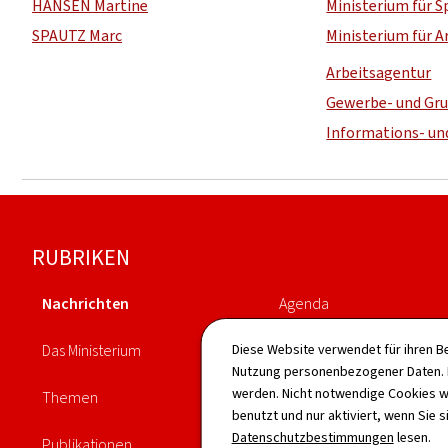
HANSEN Martine
Ministerium für S
SPAUTZ Marc
Ministerium für A
Arbeitsagentur
Gewerbe- und Gr
Informations- u
Footer
RUBRIKEN
Nachrichten
Agenda
Das Ministerium
Gesetzgebung
Diese Website verwendet für ihren B
Nutzung personenbezogener Daten. D
werden. Nicht notwendige Cookies w
Themen
Vorgänge
benutzt und nur aktiviert, wenn Sie s
Datenschutzbestimmungen
lesen.
Publikationen
Verzeichnis