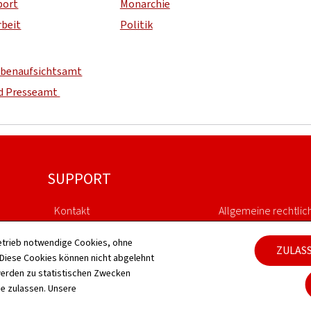
port
Monarchie
rbeit
Politik
ubenaufsichtsamt
nd Presseamt
SUPPORT
Kontakt
Allgemeine rechtlic
Sitemap
Barrierefreiheit
etrieb notwendige Cookies, ohne
ZULAS
iese Cookies können nicht abgelehnt
erden zu statistischen Zwecken
Informationen zur Webseite
Verwaltung der Coo
ie zulassen. Unsere