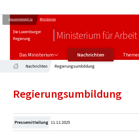
gouvernement.lu
Ministerien
Die Luxemburger
Ministerium für Arbeit
Regierung
DAS MINISTERIUM
Das Ministerium
Nachrichten
Theme
Nachrichten
Regierungsumbildung
Startseite
Regierungsumbildung
Zum
Pressemitteilung
11.12.2025