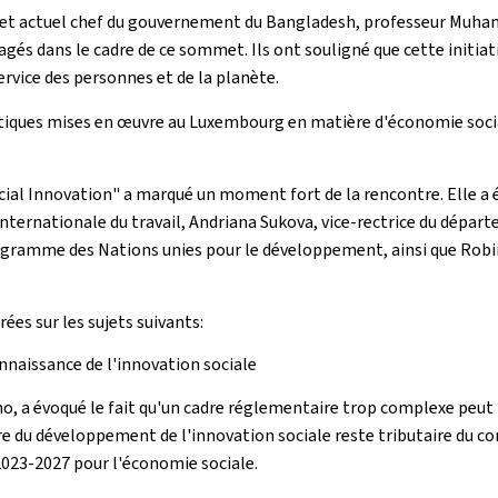
ix et actuel chef du gouvernement du Bangladesh, professeur Muham
és dans le cadre de ce sommet. Ils ont souligné que cette initiat
service des personnes et de la planète.
itiques mises en œuvre au Luxembourg en matière d'économie social
cial Innovation" a marqué un moment fort de la rencontre. Elle a é
internationale du travail, Andriana Sukova, vice-rectrice du dép
Programme des Nations unies pour le développement, ainsi que Rob
es sur les sujets suivants:
nnaissance de l'innovation sociale
cho, a évoqué le fait qu'un cadre réglementaire trop complexe peu
re du développement de l'innovation sociale reste tributaire du c
2023-2027 pour l'économie sociale.