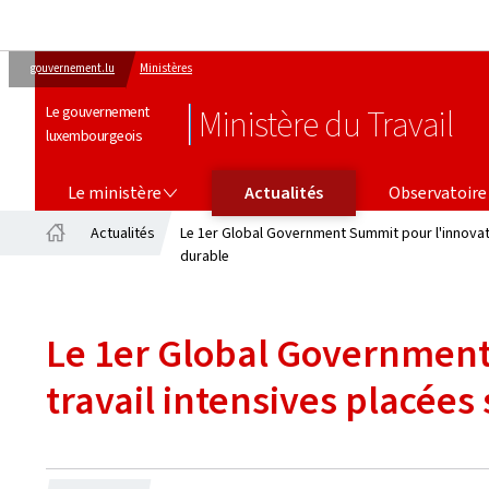
gouvernement.lu
Ministères
Le gouvernement
Ministère du Travail
luxembourgeois
LE MINISTÈRE
OBSERVATOIRE DE L’EMPLOI
Le ministère
Actualités
Observatoire 
Actualités
Le 1er Global Government Summit pour l'innovatio
Accueil
durable
Le 1er Global Government 
travail intensives placées 