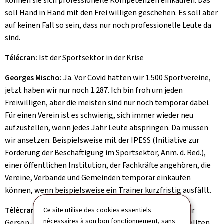
können sie sich professionelle Kompetenzen einkaufen. Das
soll Hand in Hand mit den Frei willigen geschehen. Es soll aber
auf keinen Fall so sein, dass nur noch professionelle Leute da
sind.
Télécran:
Ist der Sportsektor in der Krise
Georges Mischo:
Ja. Vor Covid hatten wir 1.500 Sportvereine,
jetzt haben wir nur noch 1.287. Ich bin froh um jeden
Freiwilligen, aber die meisten sind nur noch temporär dabei.
Für einen Verein ist es schwierig, sich immer wieder neu
aufzustellen, wenn jedes Jahr Leute abspringen. Da müssen
wir ansetzen. Beispielsweise mit der IPESS (Initiative zur
Förderung der Beschäftigung im Sportsektor, Anm. d. Red.),
einer öffentlichen Institution, der Fachkräfte angehören, die
Vereine, Verbände und Gemeinden temporär einkaufen
können, wenn beispielsweise ein Trainer kurzfristig ausfällt.
Télécran:
Sie haben gegenüber dem Fußballverband zur
Ce site utilise des cookies essentiels
nécessaires à son bon fonctionnement, sans
Gerson-Rodrigues-Affäre klare Worte gefunden und wollten