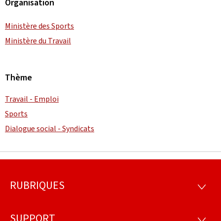
Organisation
Ministère des Sports
Ministère du Travail
Thème
Travail - Emploi
Sports
Dialogue social - Syndicats
RUBRIQUES
Pied
RUBRI
de
SUPPORT
SUPP