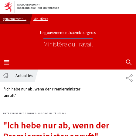
Aller au menu principal
Aller au contenu
gouvernement.lu
Ministères
Le gouvernement luxembourgeois
Ministère du Travail
AFFICHER
MENU
PRINCIPAL
Actualités
TE
Accueil
"Ich hebe nur ab, wenn der Premierminister
anruft"
INTERVIEW MIT GEORGES MISCHO IM TÉLÉCRAN
"Ich hebe nur ab, wenn der