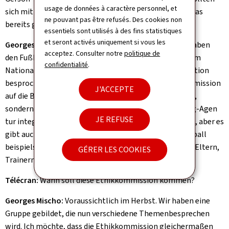
usage de données à caractère personnel, et
sich mit FLF-Vertretern zusammensetzen. Haben Sie das
ne pouvant pas être refusés. Des cookies non
bereits getan?
essentiels sont utilisés à des fins statistiques
et seront activés uniquement si vous les
Georges Mischo:
Ja. Ministerin Yuriko Backes und ich haben
acceptez. Consulter notre
politique de
den Fußballverband zu uns gerufen, zusammen mit dem
confidentialité
.
Nationalen Olympischen Komitee. Wir haben die Situation
besprochen und festgehalten, dass wir eine Ethikkommission
J'ACCEPTE
auf die Beine stellen. Nicht nur für den Fußballverband,
sondern eine für alle Sportarten, die in die Anti-Doping-Agen
JE REFUSE
tur integriert wird. Die Rodrigues-Affäre war die Spitze, aber es
gibt auch Probleme in anderen Sportarten: Im Basketball
beispielsweise gab es auch zwei Gewaltakte zwischen Eltern,
GÉRER LES COOKIES
Trainern und Spielern.
Télécran:
Wann soll diese Ethikkommission kommen?
Georges Mischo:
Voraussichtlich im Herbst. Wir haben eine
Gruppe gebildet, die nun verschiedene Themenbesprechen
wird. Ich möchte, dass die Ethikkommission gleichermaßen