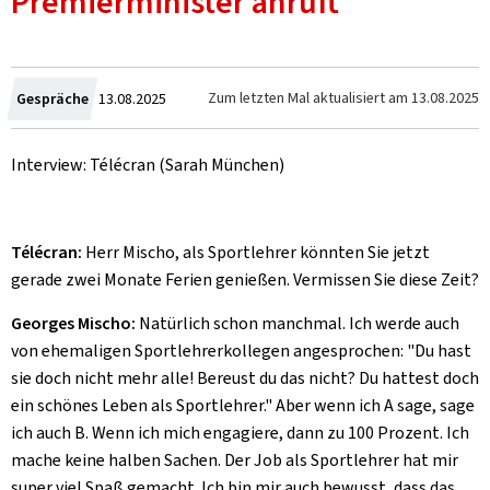
Premierminister anruft"
Crée
Zum letzten Mal aktualisiert am
13.08.2025
Gespräche
13.08.2025
le
Interview: Télécran (Sarah München)
Télécran:
Herr Mischo, als Sportlehrer könnten Sie jetzt
gerade zwei Monate Ferien genießen. Vermissen Sie diese Zeit?
Georges Mischo:
Natürlich schon manchmal. Ich werde auch
von ehemaligen Sportlehrerkollegen angesprochen: "Du hast
sie doch nicht mehr alle! Bereust du das nicht? Du hattest doch
ein schönes Leben als Sportlehrer." Aber wenn ich A sage, sage
ich auch B. Wenn ich mich engagiere, dann zu 100 Prozent. Ich
mache keine halben Sachen. Der Job als Sportlehrer hat mir
super viel Spaß gemacht. Ich bin mir auch bewusst, dass das