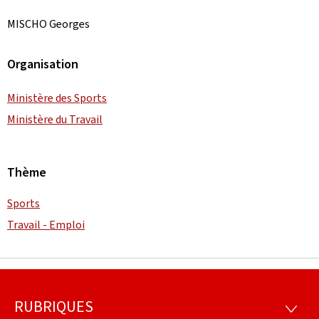
MISCHO Georges
Organisation
Ministère des Sports
Ministère du Travail
Thème
Sports
Travail - Emploi
RUBRIQUES
Pied
RUBRI