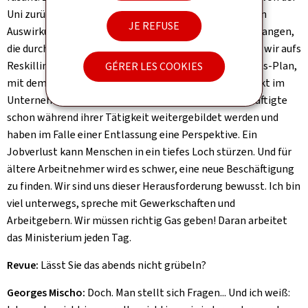
Uni zurück, das bereits überholt ist. Wir müssen uns den
JE REFUSE
Auswirkungen der KI stellen und die Arbeitsplätze auffangen,
die durch die Automatisierung wegfallen. Dafür setzen wir aufs
Reskilling/Upskilling der ADEM und auf den neuen Skills-Plan,
GÉRER LES COOKIES
mit dem kleine und mittlere Betriebe Schulungen direkt im
Unternehmen durchführen können. So können Beschäftigte
schon während ihrer Tätigkeit weitergebildet werden und
haben im Falle einer Entlassung eine Perspektive. Ein
Jobverlust kann Menschen in ein tiefes Loch stürzen. Und für
ältere Arbeitnehmer wird es schwer, eine neue Beschäftigung
zu finden. Wir sind uns dieser Herausforderung bewusst. Ich bin
viel unterwegs, spreche mit Gewerkschaften und
Arbeitgebern. Wir müssen richtig Gas geben! Daran arbeitet
das Ministerium jeden Tag.
Revue:
Lässt Sie das abends nicht grübeln?
Georges Mischo:
Doch. Man stellt sich Fragen... Und ich weiß: