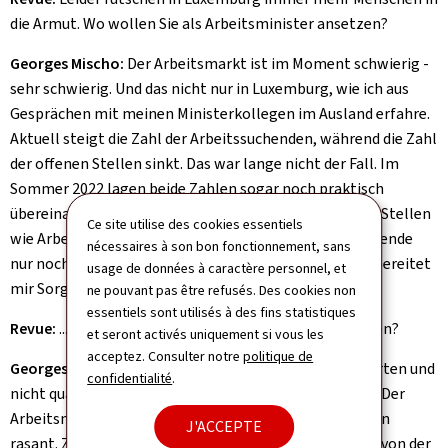
die Armut. Wo wollen Sie als Arbeitsminister ansetzen?
Georges Mischo:
Der Arbeitsmarkt ist im Moment schwierig -
sehr schwierig. Und das nicht nur in Luxemburg, wie ich aus
Gesprächen mit meinen Ministerkollegen im Ausland erfahre.
Aktuell steigt die Zahl der Arbeitssuchenden, während die Zahl
der offenen Stellen sinkt. Das war lange nicht der Fall. Im
Sommer 2022 lagen beide Zahlen sogar noch praktisch
übereinander. Damals hatten wir genauso viele offene Stellen
Ce site utilise des cookies essentiels
wie Arbeitssuchende. Heute stehen 18.000 Arbeitssuchende
nécessaires à son bon fonctionnement, sans
nur noch knapp 7.000 offenen Stellen gegenüber. Das bereitet
usage de données à caractère personnel, et
mir Sorgen...
ne pouvant pas être refusés. Des cookies non
essentiels sont utilisés à des fins statistiques
Revue:
...zumal ganz bestimmte Profile gesucht werden?
et seront activés uniquement si vous les
acceptez. Consulter notre
politique de
Georges Mischo:
Wir haben einen Mangel an qualifizierten und
confidentialité
.
nicht qualifizierten Arbeitskräften - in allen Sektoren! Der
Arbeitsmarkt ist in Bewegung, Entwicklungen erfolgen
J'ACCEPTE
rasant. Zum Teil kommen junge Menschen mit Wissen von der