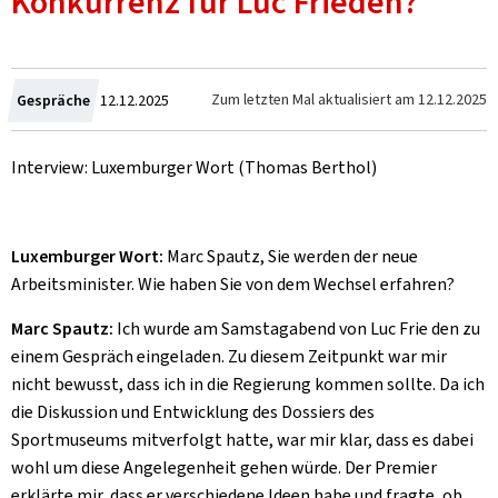
Konkurrenz für Luc Frieden?
Crée
Zum letzten Mal aktualisiert am
12.12.2025
Gespräche
12.12.2025
le
Interview: Luxemburger Wort (Thomas Berthol)
Luxemburger Wort:
Marc Spautz, Sie werden der neue
Arbeitsminister. Wie haben Sie von dem Wechsel erfahren?
Marc Spautz:
Ich wurde am Samstagabend von Luc Frie den zu
einem Gespräch eingeladen. Zu diesem Zeitpunkt war mir
nicht bewusst, dass ich in die Regierung kommen sollte. Da ich
die Diskussion und Entwicklung des Dossiers des
Sportmuseums mitverfolgt hatte, war mir klar, dass es dabei
wohl um diese Angelegenheit gehen würde. Der Premier
erklärte mir, dass er verschiedene Ideen habe und fragte, ob