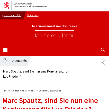
Aller au menu principal
Aller au contenu
gouvernement.lu
Ministères
Le gouvernement luxembourgeois
Ministère du Travail
AFFICHER
MENU
PRINCIPAL
Actualités
TE
Accueil
Marc Spautz, sind Sie nun eine Konkurrenz für
Luc Frieden?
INTERVIEW MIT MARC SPAUTZ IM LUXEMBURGER WORT
Marc Spautz, sind Sie nun eine