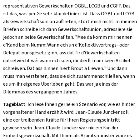
repräsentativen Gewerkschaften OGBL, LCGB und CGFP. Das
ist das, was per Ge setz klar definiert ist. Dass OGBL und LCGB
als Gewerkschaftsuni on auftreten, stört mich nicht. In meinen
Briefen schreibe ich dann Gewerkschaftsunion, adressiere sie
jedoch an beide Gewerkschaf ten. "
Mee da komm mir nennen
d'Kand beim Numm: Wann ech un d'Kollektivvertrags- oder
Delegatiounsgesetz ginn, ass dat fir d'Gewerkschaften
datselwecht wéi wann ech soen, dir dierft muer keen Artikel
schreiwen. Dat ass hinnen hiert Brout a Liewen.
" Und dann
muss man verstehen, dass sie sich zusammenschließen, wenn
es um ihr eigenes Überleben geht. Das war ja eines der
Dilemmas des vergangenen Jahres.
Tageblatt:
Ich lese Ihnen gerne ein Szenario vor, wie es hinter
vorgehaltener Hand erzählt wird: Jean-Claude Juncker soll
eine der treibenden Kräfte für Ihren Regierungseintritt
gewesen sein. Jean-Claude Juncker war nie ein Fan der
Einheitsgewerkschaft. Mit Ihnen als Arbeitsminister wäre es