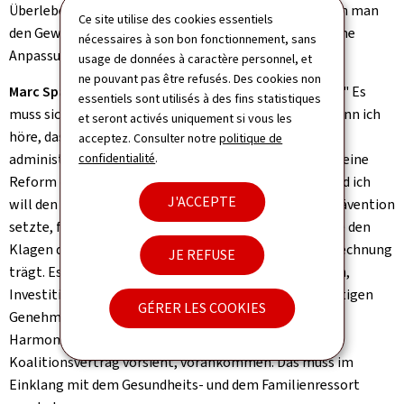
Überleben gekämpft haben. Welchen "Géigepart" kann man
Ce site utilise des cookies essentiels
den Gewerkschaften denn geben, wenn gleichzeitig eine
nécessaires à son bon fonctionnement, sans
Anpassung der Referenzperiode im Raum steht?
usage de données à caractère personnel, et
ne pouvant pas être refusés. Des cookies non
Marc Spautz:
"
Géigepart ass vläicht e schlechte Volet.
" Es
essentiels sont utilisés à des fins statistiques
muss sich einfach je der in der Politik wiederfinden. Wenn ich
et seront activés uniquement si vous les
höre, dass Unternehmen vor allem unter Problemen
acceptez. Consulter notre
politique de
administrativer Natur leiden... Es ist bekannt, dass wir eine
confidentialité
.
Reform der Gewerbeinspektion (ITM) vorantreiben und ich
J'ACCEPTE
will den Weg von Georges Mischo, der vor allem auf Prävention
setzte, fortschreiten. Wir wollen eine ITM-Reform, die den
Klagen der Arbeitgeberseite über lange Prozeduren Rechnung
JE REFUSE
trägt. Es soll für Unternehmen wieder interessant sein,
Investitionen zu tätigen, ohne monatelang auf die nötigen
GÉRER LES COOKIES
Genehmigungen zu warten. Dann wollen wir bei der
Harmonisierung der "congés spéciaux", wie es der
Koalitionsvertrag vorsieht, vorankommen. Das muss im
Einklang mit dem Gesundheits- und dem Familienressort