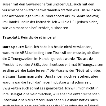
außer mit den Gewerkschaften und der UEL, auch mit den
verschiedenen Patronatsverbänden treffen will. Die Wünsche
und Anforderungen im Bau sind anders als im Bankensektor,
im Handel und in der Industrie. Ich will die UEL jedoch nicht,
wie von manchen befürchtet, ausbooten.
Tageblatt:
Kein divide et impera?
Marc Spautz:
Nein. Ich habe bis heute nicht verstanden,
warum die ABBL unbedingt am Tisch sitzen musste, als über
die Öffnungszeiten im Handel geredet wurde. "
Do ass de
President vun der ABBL, deen huet sou vill mat Effnungszäiten
ze dinn wéi der kaler Ierzen.
" Die Präsenz der "
Fédération des
artisans
" kann man unter Umständen noch verstehen, aber
warum war die Fedil da? In der Industrie wird schon seit
Ewigkeiten auch sonntags gearbeitet. Ich will mich nicht in
ihre Delegationen einmischen, will aber die entsprechenden
Informationen aus erster Hand haben. Deshalb hat es mich
auch gefreut, dass der Präsident der "
Chambre des métiers
",