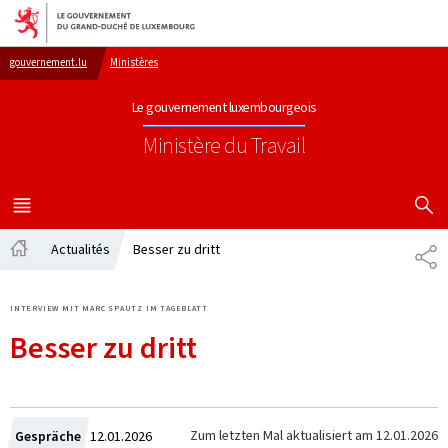
Aller au menu principal
Aller au contenu
gouvernement.lu
Ministères
Le gouvernement luxembourgeois
Ministère du Travail
AFFICHER
MENU
PRINCIPAL
Actualités
Besser zu dritt
TE
Accueil
INTERVIEW MIT MARC SPAUTZ IM TAGEBLATT
Besser zu dritt
Crée
Zum letzten Mal aktualisiert am
12.01.2026
Gespräche
12.01.2026