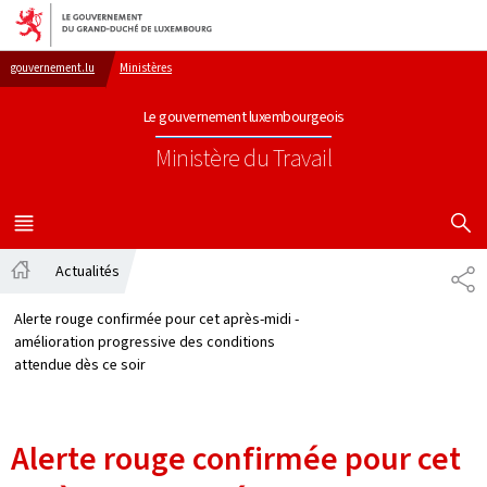
Aller au menu principal
Aller au contenu
gouvernement.lu
Ministères
Le gouvernement luxembourgeois
Ministère du Travail
AFFICHER
MENU
PRINCIPAL
Actualités
PA
Accueil
Alerte rouge confirmée pour cet après-midi -
amélioration progressive des conditions
attendue dès ce soir
Alerte rouge confirmée pour cet