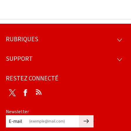
RUBRIQUES
Pied
RUBRI
de
SUPPORT
SUPP
page
RESTEZ CONNECTÉ
Twitter
Facebook
RSS
Newsletter
🡒
E-mail