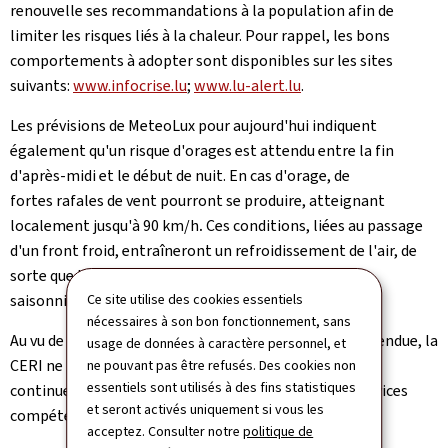
renouvelle ses recommandations à la population afin de
limiter les risques liés à la chaleur. Pour rappel, les bons
comportements à adopter sont disponibles sur les sites
suivants:
www.infocrise.lu
;
www.lu-alert.lu
.
Les prévisions de MeteoLux pour aujourd'hui indiquent
également
qu'un risque d'orages est attendu entre la fin
d'après-midi et le début de nuit. En cas d'orage, de
fortes rafales de vent pourront se produire, atteignant
localement jusqu'à 90 km/h
.
Ces conditions, liées au passage
d'un front froid, entraîneront un refroidissement de l'air, de
sorte que les températures reviendront à des valeurs
saisonnières adaptées.
Ce site utilise des cookies essentiels
nécessaires à son bon fonctionnement, sans
Au vu de l'amélioration progressive des conditions attendue, la
usage de données à caractère personnel, et
CERI ne prévoit plus de nouvelle réunion. La situation
ne pouvant pas être refusés. Des cookies non
essentiels sont utilisés à des fins statistiques
continuera néanmoins d'être suivie de près par les services
et seront activés uniquement si vous les
compétents.
acceptez. Consulter notre
politique de