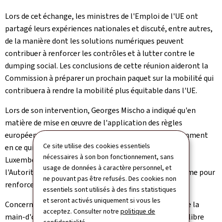
Lors de cet échange, les ministres de l'Emploi de l'UE ont
partagé leurs expériences nationales et discuté, entre autres,
de la manière dont les solutions numériques peuvent
contribuer à renforcer les contrôles et à lutter contre le
dumping social. Les conclusions de cette réunion aideront la
Commission à préparer un prochain paquet sur la mobilité qui
contribuera à rendre la mobilité plus équitable dans l'UE.
Lors de son intervention, Georges Mischo a indiqué qu'en
matière de mise en œuvre de l'application des règles
européennes relatives à une mobilité équitable notamment
Ce site utilise des cookies essentiels
en ce qui concerne le détachement des travailleurs, le
nécessaires à son bon fonctionnement, sans
Luxembourg soutient les échanges d'expériences avec
usage de données à caractère personnel, et
l'Autorité européenne du travail qui offre une plateforme pour
ne pouvant pas être refusés. Des cookies non
renforcer la coopération entre autorités nationales.
essentiels sont utilisés à des fins statistiques
et seront activés uniquement si vous les
Concernant le futur paquet sur la mobilité équitable de la
acceptez. Consulter notre
politique de
main-d'œuvre, le ministre a plaidé en faveur d'un "équilibre