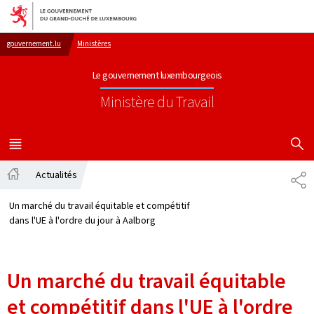
Aller au menu principal
Aller au contenu
gouvernement.lu
Ministères
Le gouvernement luxembourgeois
Ministère du Travail
AFFICHER
MENU
PRINCIPAL
Actualités
PA
Accueil
Un marché du travail équitable et compétitif
dans l'UE à l'ordre du jour à Aalborg
Un marché du travail équitable
et compétitif dans l'UE à l'ordre