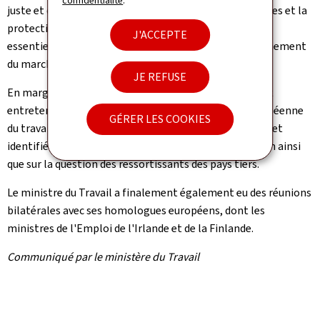
confidentialité
.
juste et durable entre la liberté de prestation de services et la
protection effective des droits des salariés, condition
J'ACCEPTE
essentielle pour assurer la confiance dans le fonctionnement
du marché intérieur".
JE REFUSE
En marge dudit Conseil informel, Georges Mischo s'est
entretenu avec le directeur exécutif de l'Autorité européenne
GÉRER LES COOKIES
du travail, Cosmin Boiangiu, sur les points à améliorer et
identifiés par l'évaluation du rapport de la Commission ainsi
que sur la question des ressortissants des pays tiers.
Le ministre du Travail a finalement également eu des réunions
bilatérales avec ses homologues européens, dont les
ministres de l'Emploi de l'Irlande et de la Finlande.
Communiqué par le ministère du Travail