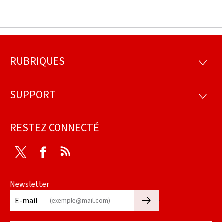
RUBRIQUES
Pied
RUBRI
de
SUPPORT
SUPP
page
RESTEZ CONNECTÉ
Twitter
Facebook
RSS
Newsletter
🡒
E-mail