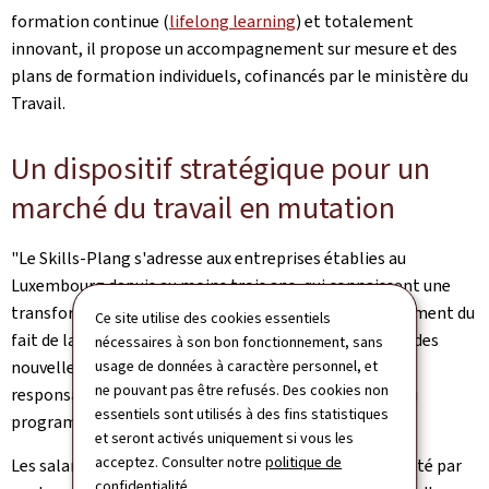
formation continue (
lifelong learning
) et totalement
innovant, il propose un accompagnement sur mesure et des
plans de formation individuels, cofinancés par le ministère du
Travail.
Un dispositif stratégique pour un
marché du travail en mutation
"Le
Skills
-
Plang
s'adresse aux entreprises établies au
Luxembourg depuis au moins trois ans, qui connaissent une
transformation significative de leurs activités, notamment du
Ce site utilise des cookies essentiels
fait de la digitalisation, de la transition écologique ou des
nécessaires à son bon fonctionnement, sans
nouvelles attentes des clients"
usage de données à caractère personnel, et
,
a précisé Steffi Wolak,
ne pouvant pas être refusés. Des cookies non
responsable du service salariés de l'ADEM, en charge du
essentiels sont utilisés à des fins statistiques
programme.
et seront activés uniquement si vous les
acceptez. Consulter notre
politique de
Les salariés concernés doivent occuper un poste impacté par
confidentialité
.