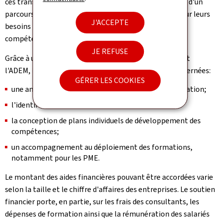
ces transformations et être susceptibles de bénéficier d'un
parcours de formation d'au moins 120 heures, aligné sur leurs
J'ACCEPTE
besoins individuels de requalification ou de montée en
compétences.
JE REFUSE
Grâce à un cofinancement par le ministère du Travail et
l'ADEM, le
Skills
-
Plang
offre ainsi aux entreprises concernées:
GÉRER LES COOKIES
une analyse rapide de leur situation RH et de la formation;
l'identification des postes et salariés impactés;
la conception de plans individuels de développement des
compétences;
un accompagnement au déploiement des formations,
notamment pour les PME.
Le montant des aides financières pouvant être accordées varie
selon la taille et le chiffre d'affaires des entreprises. Le soutien
financier porte, en partie, sur les frais des consultants, les
dépenses de formation ainsi que la rémunération des salariés