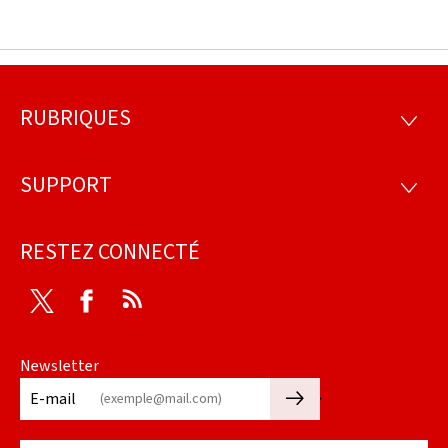
RUBRIQUES
Pied
RUBRI
de
SUPPORT
SUPP
page
RESTEZ CONNECTÉ
Twitter
Facebook
RSS
Newsletter
🡒
E-mail