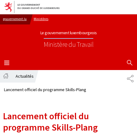
Aller au menu principal
Aller au contenu
gouvernement.lu
Ministères
Le gouvernement luxembourgeois
Ministère du Travail
AFFICHER
MENU
PRINCIPAL
Actualités
PA
Accueil
Lancement officiel du programme Skills-Plang
Lancement officiel du
programme Skills-Plang