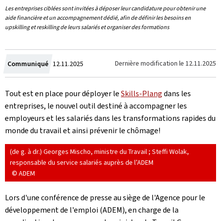
Les entreprises ciblées sont invitées à déposer leur candidature pour obtenir une
aide financière et un accompagnement dédié, afin de définir les besoins en
upskilling et reskilling de leurs salariés et organiser des formations
Crée
Dernière modification le
12.11.2025
Communiqué
12.11.2025
le
Tout est en place pour déployer le
Skills
-
Plang
dans les
entreprises, le nouvel outil destiné à accompagner les
employeurs et les salariés dans les transformations rapides du
monde du travail et ainsi prévenir le chômage!
(de g. à dr.) Georges Mischo, ministre du Travail ; Steffi Wolak,
responsable du service salariés auprès de l’ADEM
© ADEM
Lors d'une conférence de presse au siège de l'Agence pour le
développement de l'emploi (ADEM), en charge de la