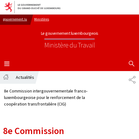
Aller au menu principal
Aller au contenu
gouvernement.lu
Ministères
Le gouvernement luxembourgeois
Ministère du Travail
AFFICHER
MENU
PRINCIPAL
Actualités
PA
Accueil
8e Commission intergouvernementale franco-
luxembourgeoise pour le renforcement de la
coopération transfrontalière (CIG)
8e Commission