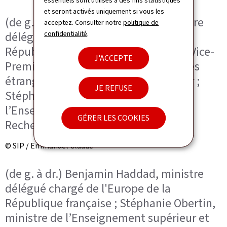
essentiels sont utilisés à des fins statistiques
et seront activés uniquement si vous les
(de g. à dr.) Benjamin Haddad, ministre
acceptez. Consulter notre
politique de
confidentialité
.
délégué chargé de l'Europe de la
République française ; Xavier Bettel, Vice-
J'ACCEPTE
Premier ministre, ministre des Affaires
étrangères et du Commerce extérieur ;
JE REFUSE
Stéphanie Obertin, ministre de
l’Enseignement supérieur et de la
GÉRER LES COOKIES
Recherche
© SIP / Emmanuel Claude
(de g. à dr.) Benjamin Haddad, ministre
délégué chargé de l'Europe de la
République française ; Stéphanie Obertin,
ministre de l’Enseignement supérieur et