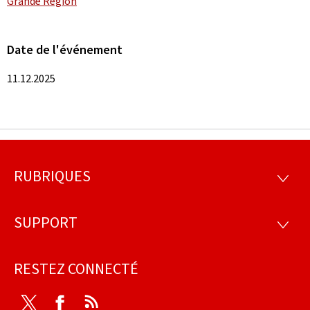
Grande Région
Date de l'événement
11.12.2025
RUBRIQUES
Pied
RUBRI
de
SUPPORT
SUPP
page
RESTEZ CONNECTÉ
Twitter
Facebook
RSS