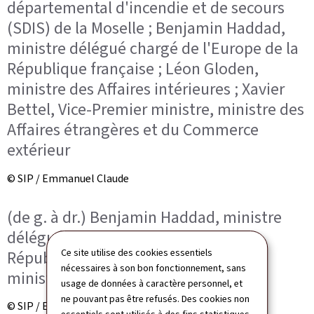
départemental d'incendie et de secours
(SDIS) de la Moselle ; Benjamin Haddad,
ministre délégué chargé de l'Europe de la
République française ; Léon Gloden,
ministre des Affaires intérieures ; Xavier
Bettel, Vice-Premier ministre, ministre des
Affaires étrangères et du Commerce
extérieur
© SIP / Emmanuel Claude
(de g. à dr.) Benjamin Haddad, ministre
délégué chargé de l'Europe de la
Ce site utilise des cookies essentiels
République française ; Léon Gloden,
nécessaires à son bon fonctionnement, sans
ministre des Affaires intérieures
usage de données à caractère personnel, et
ne pouvant pas être refusés. Des cookies non
© SIP / Emmanuel Claude