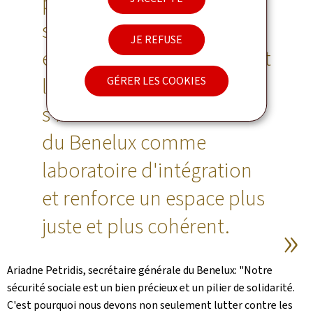
protéger les travailleurs et
soutenir les entreprises et
JE REFUSE
employeurs qui respectent
les règles. Ce Traité
GÉRER LES COOKIES
s'inscrit dans la tradition
du Benelux comme
laboratoire d'intégration
et renforce un espace plus
juste et plus cohérent.
Ariadne Petridis, secrétaire générale du Benelux: "Notre
sécurité sociale est un bien précieux et un pilier de solidarité.
C'est pourquoi nous devons non seulement lutter contre les