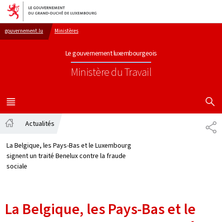
Aller au menu principal
Aller au contenu
gouvernement.lu
Ministères
Le gouvernement luxembourgeois
Ministère du Travail
AFFICHER
MENU
PRINCIPAL
Actualités
PA
Accueil
La Belgique, les Pays-Bas et le Luxembourg
signent un traité Benelux contre la fraude
sociale
La Belgique, les Pays-Bas et le