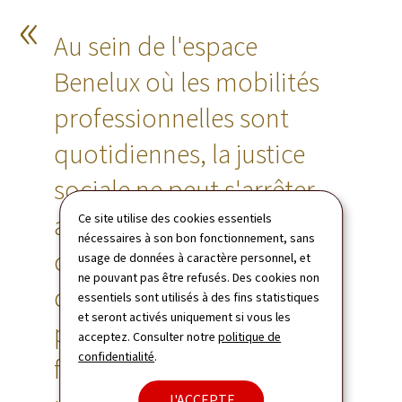
Au sein de l'espace
Benelux où les mobilités
professionnelles sont
quotidiennes, la justice
sociale ne peut s'arrêter
aux frontières. En signant
Ce site utilise des cookies essentiels
nécessaires à son bon fonctionnement, sans
ce Traité, nous nous
usage de données à caractère personnel, et
ne pouvant pas être refusés. Des cookies non
dotons d'un outil concret
essentiels sont utilisés à des fins statistiques
et seront activés uniquement si vous les
pour lutter contre les
acceptez. Consulter notre
politique de
confidentialité
.
fraudes transfrontalières,
J'ACCEPTE