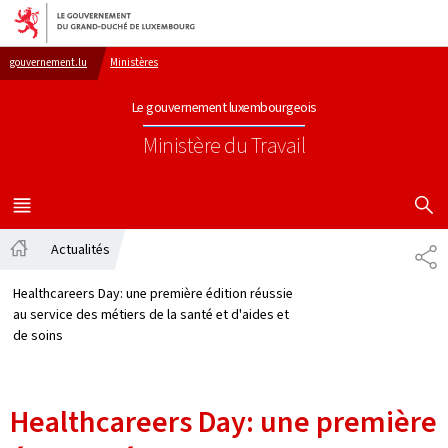
Aller au menu principal
Aller au contenu
gouvernement.lu
Ministères
Le gouvernement luxembourgeois
Ministère du Travail
AFFICHER
MENU
PRINCIPAL
Actualités
PA
Accueil
Healthcareers Day: une première édition réussie
au service des métiers de la santé et d'aides et
de soins
Healthcareers Day: une première