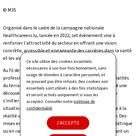
© M3S
Organisé dans le cadre de la campagne nationale
healthcareers
.lu, lancée en 2022, cet événement vise à
renforcer l'attractivité du secteur en offrant une vision
concrète, accessible et engageante des carrières dans la santé
et les aides et soins.
Ce site utilise des cookies essentiels
nécessaires à son bon fonctionnement, sans
Au fil de la journée, conférences et témoignages de
usage de données à caractère personnel, et
professionnels ont permis de mieux appréhender les réalités
ne pouvant pas être refusés. Des cookies non
du terrain, tandis que 29 ateliers immersifs ont proposé une
essentiels sont utilisés à des fins statistiques
découverte active des métiers. Les visiteurs ont ainsi pu
et seront activés uniquement si vous les
s'initier aux gestes de réanimation, se confronter à des
acceptez. Consulter notre
politique de
situations d'urgence simulées ou encore explorer, grâce à la
confidentialité
.
réalité virtuelle, des pratiques telles que la rééducation. Des
J'ACCEPTE
mises en situation variées – en soins infirmiers, en obstétrique
ou en radiologie – ont complété cette immersion, offrant un