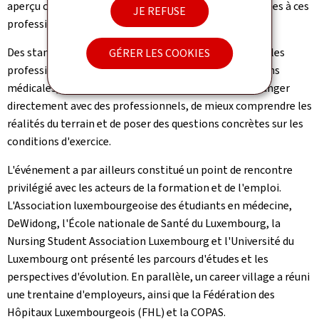
aperçu concret des compétences et responsabilités liées à ces
JE REFUSE
professions.
Des stands, animés par des associations représentant les
GÉRER LES COOKIES
professions réglementées de la santé et les professions
médicales, ont également permis aux visiteurs d'échanger
directement avec des professionnels, de mieux comprendre les
réalités du terrain et de poser des questions concrètes sur les
conditions d'exercice.
L'événement a par ailleurs constitué un point de rencontre
privilégié avec les acteurs de la formation et de l'emploi.
L'Association luxembourgeoise des étudiants en médecine,
DeWidong, l'École nationale de Santé du Luxembourg, la
Nursing Student Association Luxembourg
et l'Université du
Luxembourg ont présenté les parcours d'études et les
perspectives d'évolution. En parallèle, un
career village
a réuni
une trentaine d'employeurs, ainsi que la Fédération des
Hôpitaux Luxembourgeois (FHL) et la COPAS.