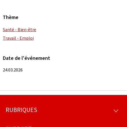
Thème
Santé - Bien-être
Travail - Emploi
Date de l'événement
24.03.2026
RUBRIQUES
Pied
RUBRI
de