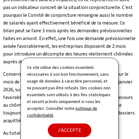
pas un indicateur concret de la situation conjoncturelle. C'est
pourquoi le Comité de conjoncture renseigne aussi le nombre
de salariés ayant effectivement bénéficié de la mesure. Ce
bilan peut se faire 3 mois après les demandes prévisionnelles
faites en amont. En effet, une fois une demande prévisionnelle
avisée favorablement, les entreprises disposent de 2 mois
pour introduire un décompte des heures réellement chômées
auprès de l'ADEM.
Ce site utilise des cookies essentiels
Concernant donc, les demandes de chômage partiel pour le
nécessaires à son bon fonctionnement, sans
usage de données à caractère personnel, et
mois de février 2026, avisées lors du comité du mois de janvier
ne pouvant pas être refusés. Des cookies non
2026, sur les 51 demandes prévisionnelles avisées
essentiels sont utilisés à des fins statistiques
favorablement, 29 d'entre elles ont effectivement eu recours
et seront activés uniquement si vous les
au chômage partiel. 3 dossiers restent à l'heure actuelle
acceptez. Consulter notre
politique de
toujours en cours d'instruction, portant le nombre de dossiers
confidentialité
.
acquittés à 26.
J'ACCEPTE
Au total, de ces 26 décomptes, sur 1.314 bénéficiaires