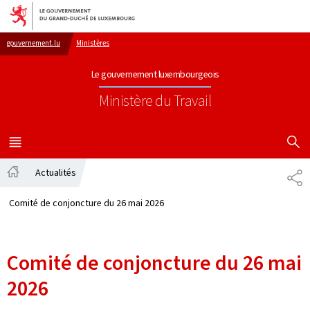
Aller au menu principal
Aller au contenu
gouvernement.lu
Ministères
Le gouvernement luxembourgeois
Ministère du Travail
AFFICHER
MENU
PRINCIPAL
Actualités
PA
Accueil
Comité de conjoncture du 26 mai 2026
Comité de conjoncture du 26 mai
2026