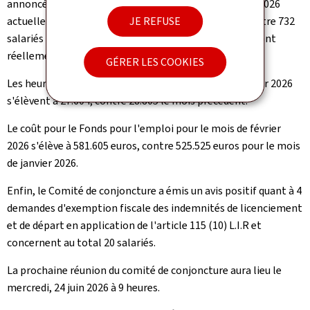
annoncés prévisionnellement pour le mois de février 2026
actuellement 792 salariés ont réellement chômé, contre 732
JE REFUSE
salariés le mois précédent. En termes d'ETP, 160 ETP ont
réellement chômé, contre 167 ETP le mois précédent.
GÉRER LES COOKIES
Les heures réelles chômées déclarées du mois de février 2026
s'élèvent à 27.604, contre 28.805 le mois précédent.
Le coût pour le Fonds pour l'emploi pour le mois de février
2026 s'élève à 581.605 euros, contre 525.525 euros pour le mois
de janvier 2026.
Enfin, le Comité de conjoncture a émis un avis positif quant à 4
demandes d'exemption fiscale des indemnités de licenciement
et de départ en application de l'article 115 (10) L.I.R et
concernent au total 20 salariés.
La prochaine réunion du comité de conjoncture aura lieu le
mercredi, 24 juin 2026 à 9 heures.