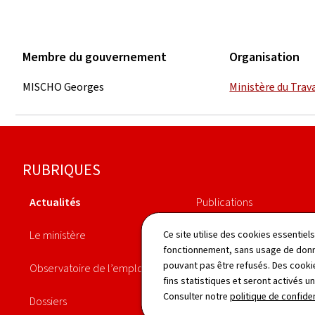
Membre du gouvernement
Organisation
MISCHO Georges
Ministère du Trava
Pied
RUBRIQUES
de
Actualités
Publications
page
Le ministère
Législation
Ce site utilise des cookies essentie
fonctionnement, sans usage de donné
pouvant pas être refusés. Des cookie
Observatoire de l’emploi
Démarches
fins statistiques et seront activés u
Consulter notre
politique de confiden
Dossiers
Annuaire