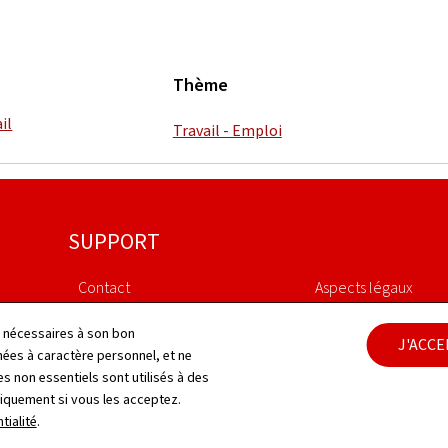
Thème
il
Travail - Emploi
SUPPORT
Contact
Aspects légaux
Plan du site
Déclaration d'access
ls nécessaires à son bon
J'ACC
es à caractère personnel, et ne
s non essentiels sont utilisés à des
À propos du site
Gestion des cookies
niquement si vous les acceptez.
tialité
.