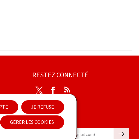
RESTEZ CONNECTÉ
Twitter
Facebook
RSS
ibilité
EPTE
JE REFUSE
Newsletter
GÉRER LES COOKIES
🡒
E-mail