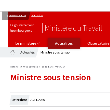
gouvernement.lu
Ministères
Le gouvernement
Ministère du Travail
luxembourgeois
LE MINISTÈRE
OBSERVATOIRE DE L’EMPLOI
Le ministère
Actualités
Observatoire 
Actualités
Ministre sous tension
Accueil
INTERVIEW AVEC GEORGES MISCHO DANS PAPERJAM
Ministre sous tension
Crée
Entretiens
20.11.2025
le