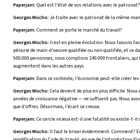
Paperjam:
Quel est l'état de vos relations avec le patronat?
Georges Mischo:
Je traite avec le patronat de la même maniè
Paperjam:
Comment se porte le marché du travail?
Georges Mischo:
Il est en pleine évolution. Nous faisons 
pénurie de main-d'oeuvre qualifiée ou non qualifiée, et ce 
500.000 personnes, nous comptons 240.000 frontaliers, qui se p
augmentent dans les autres pays.
Paperjam:
Dans ce contexte, l'économie peut-elle créer les 
Georges Mischo:
Cela devient de plus en plus difficile. Nou
années de croissance négative — ne suffisent pas. Nous avo
que d'offres. Désormais, l'écart se creuse.
Paperjam:
Ce cercle vicieux est-il une fatalité ou existe-t-il
Georges Mischo:
Il faut le briser évidemment. Comment? En f
modification du Code du travail, en vue de l'introduction 