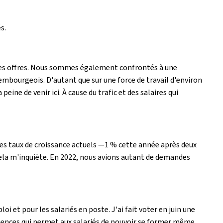
s.
 des offres. Nous sommes également confrontés à une
embourgeois. D'autant que sur une force de travail d'environ
ine de venir ici. À cause du trafic et des salaires qui
. Les taux de croissance actuels —1 % cette année après deux
ela m'inquiète. En 2022, nous avions autant de demandes
 et pour les salariés en poste. J'ai fait voter en juin une
étences qui permet aux salariés de pouvoir se former même