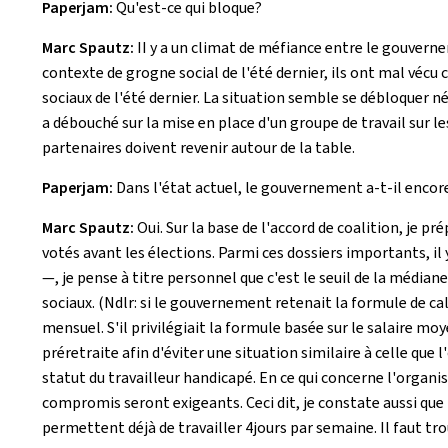
Paperjam:
Qu'est-ce qui bloque?
Marc Spautz:
II y a un climat de méfiance entre le gouvern
contexte de grogne social de l'été dernier, ils ont mal véc
sociaux de l'été dernier. La situation semble se débloquer né
a débouché sur la mise en place d'un groupe de travail sur le
partenaires doivent revenir autour de la table.
Paperjam:
Dans l'état actuel, le gouvernement a-t-il encor
Marc Spautz:
Oui. Sur la base de l'accord de coalition, je pr
votés avant les élections. Parmi ces dossiers importants, i
—, je pense à titre personnel que c'est le seuil de la média
sociaux. (Ndlr: si le gouvernement retenait la formule de ca
mensuel. S'il privilégiait la formule basée sur le salaire m
préretraite afin d'éviter une situation similaire à celle que 
statut du travailleur handicapé. En ce qui concerne l'organi
compromis seront exigeants. Ceci dit, je constate aussi que
permettent déjà de travailler 4jours par semaine. Il faut tr