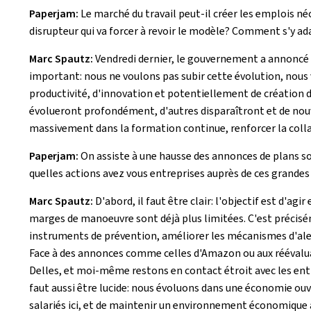
Paperjam:
Le marché du travail peut-il créer les emplois n
disrupteur qui va forcer à revoir le modèle? Comment s'y ad
Marc Spautz:
Vendredi dernier, le gouvernement a annoncé l
important: nous ne voulons pas subir cette évolution, nous v
productivité, d'innovation et potentiellement de création 
évolueront profondément, d'autres disparaîtront et de nouve
massivement dans la formation continue, renforcer la colla
Paperjam:
On assiste à une hausse des annonces de plans so
quelles actions avez vous entreprises auprès de ces grandes
Marc Spautz:
D'abord, il faut être clair: l'objectif est d'a
marges de manoeuvre sont déjà plus limitées. C'est précisém
instruments de prévention, améliorer les mécanismes d'aler
Face à des annonces comme celles d'Amazon ou aux réévalua
Delles, et moi-même restons en contact étroit avec les entr
faut aussi être lucide: nous évoluons dans une économie ouve
salariés ici, et de maintenir un environnement économique a