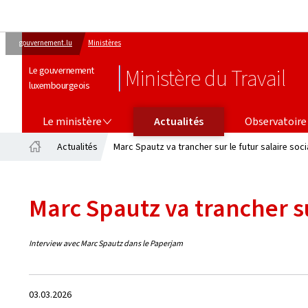
gouvernement.lu
Ministères
Le gouvernement
Ministère du Travail
luxembourgeois
LE MINISTÈRE
OBSERVATOIRE DE L’EMPLOI
Le ministère
Actualités
Observatoire 
Actualités
Marc Spautz va trancher sur le futur salaire soc
Accueil
Marc Spautz va trancher s
Interview avec Marc Spautz dans le Paperjam
Crée
03.03.2026