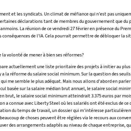
ement et les syndicats. Un climat de méfiance qui n'est pas uniqu
u certaines déclarations tant de membres du gouvernement que du pa
anmoins. La réunion de ce vendredi 27 février en présence du Premie
s conséquences de l'IA. Cela pourrait permettre de débloquer la situ
e la volonté de mener à bien ses réformes?
épare actuellement une liste prioritaire des projets à initier au plu
l y a la réforme du salaire social minimum. Sur la question des se
ne qui me semble le plus adéquat. Mais nous allons d'abord en parl
lcul basée sur la salaire médian brut annuel, le salaire social min
oyen brut, le salaire social minimum atteindrait 3.375 euros par moi
l'on a connue avec
Liberty Steel
où les salariés ont été exclus de ce
sation du temps de travail, un dossier qui m'intéresse particulière
 beaucoup de choses peuvent être réglées via le recours aux conve
ouver des arrangements adaptés au niveau de chaque entreprise, qu'