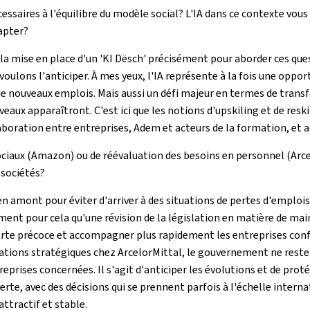
écessaires à l'équilibre du modèle social? L'IA dans ce contexte v
apter?
a mise en place d'un '
KI Dësch
' précisément pour aborder ces questi
oulons l'anticiper. À mes yeux, l'IA représente à la fois une oppo
de nouveaux emplois. Mais aussi un défi majeur en termes de trans
aux apparaîtront. C'est ici que les notions d'
upskiling
et de
reski
boration entre entreprises, Adem et acteurs de la formation, et a
ciaux (Amazon) ou de réévaluation des besoins en personnel (Arcel
 sociétés?
gir en amont pour éviter d'arriver à des situations de pertes d'emploi
ent pour cela qu'une révision de la législation en matière de mai
te précoce et accompagner plus rapidement les entreprises confro
tions stratégiques chez ArcelorMittal, le gouvernement ne reste 
eprises concernées. Il s'agit d'anticiper les évolutions et de prot
rte, avec des décisions qui se prennent parfois à l'échelle interna
ttractif et stable.