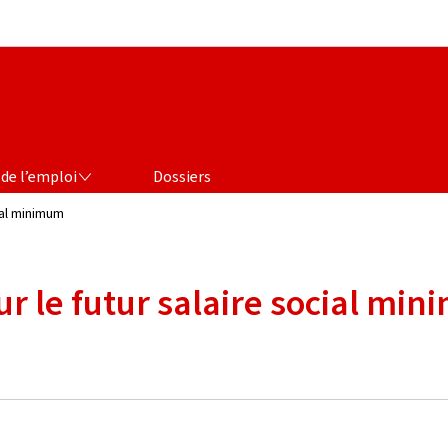
Aller au menu principal
Aller au contenu
de l’emploi
Dossiers
ial minimum
ur le futur salaire social mi