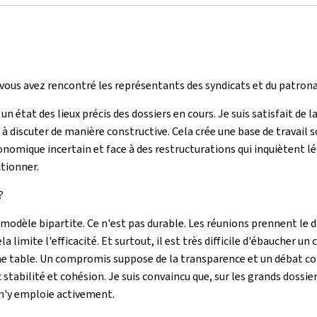
 vous avez rencontré les représentants des syndicats et du patrona
 un état des lieux précis des dossiers en cours. Je suis satisfait de
 discuter de manière constructive. Cela crée une base de travail so
nomique incertain et face à des restructurations qui inquiètent lé
tionner.
?
modèle bipartite. Ce n'est pas durable. Les réunions prennent le do
 limite l'efficacité. Et surtout, il est très difficile d'ébaucher u
e table. Un compromis suppose de la transparence et un débat com
tabilité et cohésion. Je suis convaincu que, sur les grands dossie
e m'y emploie activement.