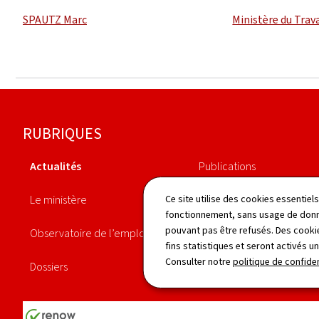
SPAUTZ Marc
Ministère du Trava
Pied
RUBRIQUES
de
Actualités
Publications
page
Le ministère
Législation
Ce site utilise des cookies essentie
fonctionnement, sans usage de donné
pouvant pas être refusés. Des cookie
Observatoire de l’emploi
Démarches
fins statistiques et seront activés u
Consulter notre
politique de confiden
Dossiers
Annuaire