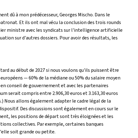
ement dû à mon prédécesseur, Georges Mischo. Dans le
tronat. Et ils ont mal vécu la conclusion des trois rounds
r ministre avec les syndicats sur l'intelligence artificielle
ation sur d'autres dossiers. Pour avoir des résultats, les
s tard au début de 2027 si nous voulons qu'ils puissent être
uils européens — 60% de la médiane ou 50% du salaire moyen
er en conseil de gouvernement et avec les partenaires
imum serait compris entre 2.906,30 euros et 3.163,30 euros
s.) Nous allons également adapter le cadre légal de la
 dispositif. Des discussions sont également en cours sur le
ment, les positions de départ sont très éloignées et les
ntions collectives. Par exemple, certaines banques
elle soit grande ou petite.