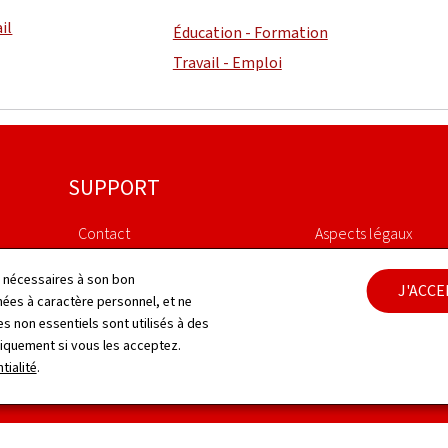
il
Éducation - Formation
Travail - Emploi
SUPPORT
Contact
Aspects légaux
Plan du site
Déclaration d'access
ls nécessaires à son bon
J'ACC
es à caractère personnel, et ne
s non essentiels sont utilisés à des
À propos du site
Gestion des cookies
niquement si vous les acceptez.
tialité
.