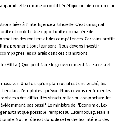
ous apparaît-elle comme un outil bénéfique ou bien comme un
ons liées à l'intelligence artificielle. C'est un signal
rtunité et un défi. Une opportunité en matière de
formation des métiers et des compétences. Certains profils
lling
prennent tout leur sens. Nous devons investir
ccompagner les salariés dans ces transitions.
orMittal). Que peut faire le gouvernement face à cela et
s massives. Une fois qu'un plan social est enclenché, les
ntien dans l'emploi est prévue. Nous devons renforcer les
ntées à des difficultés structurelles ou conjoncturelles.
évidemment pas passif. Le ministre de l'Économie, Lex
éger autant que possible l'emploi au Luxembourg. Mais il
tionale. Notre rôle est donc de défendre les intérêts des