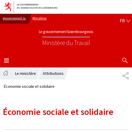
Aller au menu principal
Aller au contenu
FR
gouvernement.lu
Ministères
FR
Le gouvernement luxembourgeois
Ministère du Travail
AFFICHER
MENU
PRINCIPAL
Le ministère
Attributions
PA
Accueil
Économie sociale et solidaire
Économie sociale et solidaire