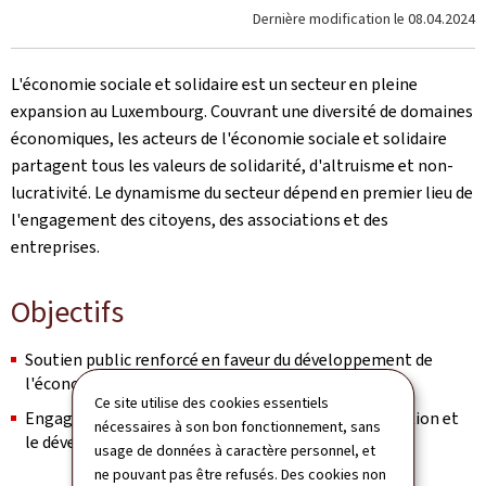
Dernière modification le
08.04.2024
L'économie sociale et solidaire est un secteur en pleine
expansion au Luxembourg. Couvrant une diversité de domaines
économiques, les acteurs de l'économie sociale et solidaire
partagent tous les valeurs de solidarité, d'altruisme et non-
lucrativité. Le dynamisme du secteur dépend en premier lieu de
l'engagement des citoyens, des associations et des
entreprises.
Objectifs
Soutien public renforcé en faveur du développement de
l'économie sociale et solidaire
Ce site utilise des cookies essentiels
Engagement au niveau international pour la promotion et
nécessaires à son bon fonctionnement, sans
le développement de l'économie sociale et solidaire
usage de données à caractère personnel, et
ne pouvant pas être refusés. Des cookies non