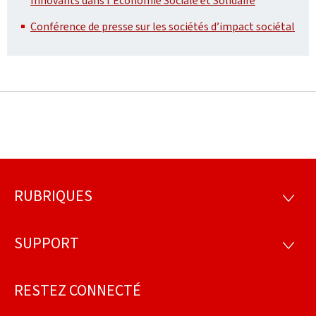
Innovants dans l’Économie Sociale et Solidaire
Conférence de presse sur les sociétés d’impact sociétal
RUBRIQUES
Pied
RUBRI
de
SUPPORT
SUPP
page
RESTEZ CONNECTÉ