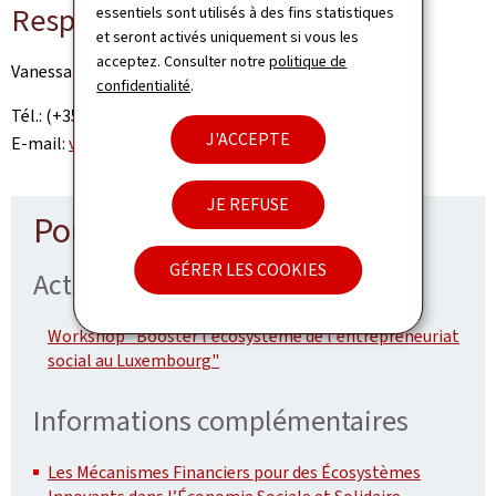
Responsable
essentiels sont utilisés à des fins statistiques
et seront activés uniquement si vous les
acceptez. Consulter notre
politique de
Vanessa Schummer
confidentialité
.
Tél.: (+352) 247-86118
J'ACCEPTE
E-mail:
vanessa.schummer@mt.etat.lu
JE REFUSE
Pour en savoir plus
GÉRER LES COOKIES
Actualités
Workshop "Booster l'écosystème de l'entrepreneuriat
social au Luxembourg"
Informations complémentaires
Les Mécanismes Financiers pour des Écosystèmes